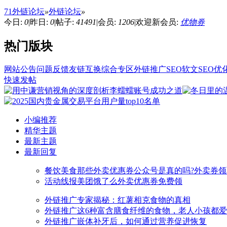
71外链论坛
»
外链论坛
»
今日:
0
|
昨日:
0
|
帖子:
41491
|
会员:
1206
|
欢迎新会员:
优物券
热门版块
网站公告
问题反馈
友链互换
综合专区
外链推广
SEO软文
SEO优
快速发帖
小编推荐
精华主题
最新主题
最新回复
餐饮美食
那些外卖优惠券公众号是真的吗?外卖券领
活动线报
美团饿了么外卖优惠券免费领
外链推广
专家揭秘：红薯相克食物的真相
外链推广
这6种富含膳食纤维的食物，老人小孩都
外链推广
嵌体补牙后，如何通过营养促进恢复