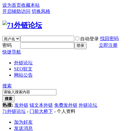
设为首页
收藏本站
开启辅助访问
切换风格
找回密码
自动登录
密码
立即注册
登录
快捷导航
外链论坛
SEO软文
网站公告
搜索
搜索
热搜:
发外链
锚文本外链
免费发外链
外链论坛
71外链论坛
›
门前大桥下
›
个人资料
加为好友
发送消息