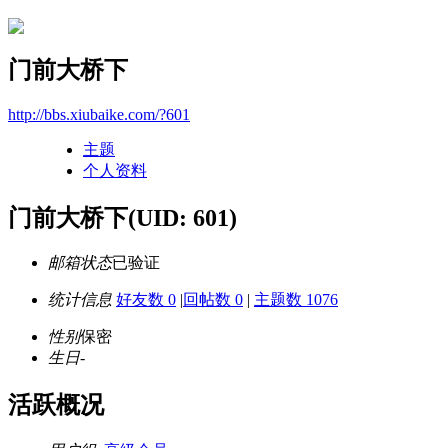
门前大桥下
http://bbs.xiubaike.com/?601
主题
个人资料
门前大桥下
(UID: 601)
邮箱状态
已验证
统计信息
好友数 0
|
回帖数 0
|
主题数 1076
性别
保密
生日
-
活跃概况