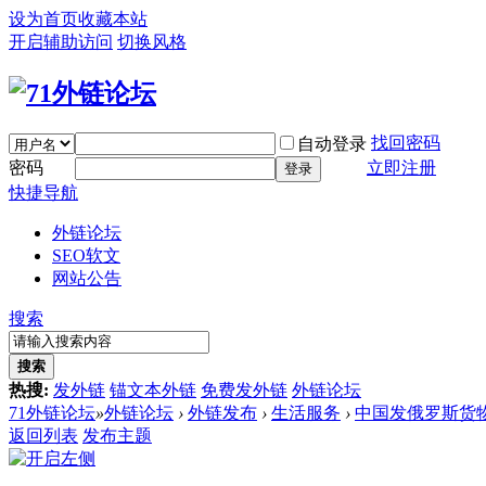
设为首页
收藏本站
开启辅助访问
切换风格
找回密码
自动登录
密码
立即注册
登录
快捷导航
外链论坛
SEO软文
网站公告
搜索
搜索
热搜:
发外链
锚文本外链
免费发外链
外链论坛
71外链论坛
»
外链论坛
›
外链发布
›
生活服务
›
中国发俄罗斯货
返回列表
发布主题