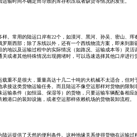
因运输时间不确定而导致的库存积压或者缺货等情况的发生。
为多样。常用的陆运口岸有22个，如漠河、黑河、孙吴、密山、
俄罗斯西部；除了东线以外，还有一个西线物流方案，即来到新
目的地以及运输过程中的实际情况（如路况、运输成本等）灵活
通关或者其他特殊情况出现拥堵时，可以迅速选择其他口岸进行
运载重不是很大，重量高达十几二十吨的大机械不太适合，但对
地承接这类货物运输任务。而且陆运不像空运那样对货物的限制
殊运输条件（如恒温、保湿等）的货物，只要运输车辆配备相应
依赖港口的装卸设施，或者空运那样依赖机场的货物装卸流程。
为陆运提供了天然的便利条件。这种地缘关系使得货物在运输过