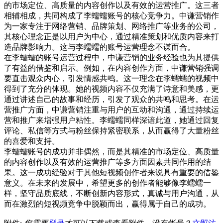
的市场定位、高质量的内容创作以及有效的运营推广。这三者
相辅相成，共同构成了李蠕蠕账号的核心竞争力。中谦营销作
为一家专注于网络营销、品牌策划、网络推广等业务的公司，
其核心理念正是以用户为中心，通过精准策划和优质内容来打
造品牌影响力。这与李蠕蠕的账号运营理念不谋而合。
在李蠕蠕的账号运营过程中，中谦营销的业务经验也为其提供
了有益的借鉴和启示。例如，在内容创作方面，中谦营销强调
要直击观众内心，引发情感共鸣。这一理念在李蠕蠕的视频中
得到了充分的体现。她的视频内容不仅充满了诗意和美感，更
通过讲述自己的故事和经历，引发了观众的共鸣和思考。在运
营推广方面，中谦营销注重与用户的互动和沟通，通过持续运
营和推广来增强用户粘性。李蠕蠕同样深谙此道，她通过回复
评论、私信等方式与粉丝保持紧密联系，从而赢得了大量粉丝
的喜爱和支持。
李蠕蠕账号的成功并非偶然，而是其精准的市场定位、高质量
的内容创作以及有效的运营推广等多方面因素共同作用的结
果。这一成功经验对于其他短视频创作者来说具有重要的借鉴
意义。在未来的发展中，希望更多的创作者能够像李蠕蠕一
样，坚守品质底线，不断创新内容形式，真诚与用户沟通，从
而在激烈的短视频竞争中脱颖而出，赢得属于自己的成功。