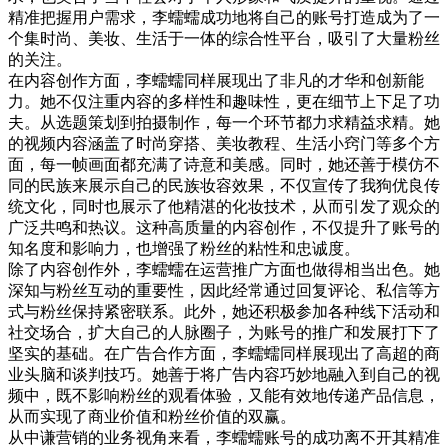
精准把握用户需求，李蠕蠕成功地将自己的账号打造成为了一
个集时尚、美妆、生活于一体的综合性平台，吸引了大量粉丝
的关注。
在内容创作方面，李蠕蠕同样展现出了非凡的才华和创新能
力。她不仅注重内容的多样性和趣味性，更在细节上下足了功
夫。从选题策划到拍摄制作，每一个环节都力求精益求精。她
的视频内容涵盖了时尚穿搭、美妆教程、生活小窍门等多个方
面，每一帧画面都充满了诗意和美感。同时，她还善于模仿不
同的民族来展示自己的民族妆容效果，不仅宣传了我狗优良传
统文化，同时也展示了他精湛的化妆技术，从而引发了观众的
广泛共鸣和热议。这种高质量的内容创作，不仅提升了账号的
知名度和影响力，也增强了粉丝的粘性和忠诚度。
除了内容创作外，李蠕蠕在运营推广方面也做得相当出色。她
深知与粉丝互动的重要性，因此经常通过回复评论、私信等方
式与粉丝保持紧密联系。此外，她还积极参加各种线下活动和
社交场合，扩大自己的人脉圈子，为账号的推广和发展打下了
坚实的基础。在广告合作方面，李蠕蠕同样展现出了高超的商
业头脑和谈判技巧。她善于将广告内容巧妙地融入到自己的视
频中，既不影响粉丝的观看体验，又能有效地传递产品信息，
从而实现了商业价值和粉丝价值的双赢。
从中谦营销的业务视角来看，李蠕蠕账号的成功离不开其精准