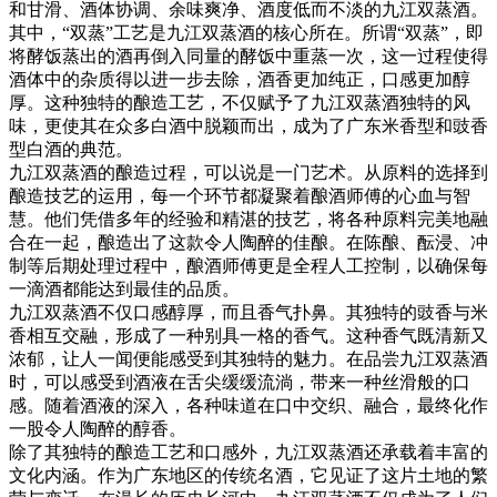
和甘滑、酒体协调、余味爽净、酒度低而不淡的九江双蒸酒。
其中，
“双蒸”工艺是九江双蒸酒的核心所在。所谓“双蒸”，即
将酵饭蒸出的酒再倒入同量的酵饭中重蒸一次，这一过程使得
酒体中的杂质得以进一步去除，酒香更加纯正，口感更加醇
厚。这种独特的酿造工艺，不仅赋予了九江双蒸酒独特的风
味，更使其在众多白酒中脱颖而出，成为了广东米香型和豉香
型白酒的典范。
九江双蒸酒的酿造过程，可以说是一门艺术。从原料的选择到
酿造技艺的运用，每一个环节都凝聚着酿酒师傅的心血与智
慧。他们凭借多年的经验和精湛的技艺，将各种原料完美地融
合在一起，酿造出了这款令人陶醉的佳酿。在陈酿、酝浸、冲
制等后期处理过程中，酿酒师傅更是全程人工控制，以确保每
一滴酒都能达到最佳的品质。
九江双蒸酒不仅口感醇厚，而且香气扑鼻。其独特的豉香与米
香相互交融，形成了一种别具一格的香气。这种香气既清新又
浓郁，让人一闻便能感受到其独特的魅力。在品尝九江双蒸酒
时，可以感受到酒液在舌尖缓缓流淌，带来一种丝滑般的口
感。随着酒液的深入，各种味道在口中交织、融合，最终化作
一股令人陶醉的醇香。
除了其独特的酿造工艺和口感外，九江双蒸酒还承载着丰富的
文化内涵。作为广东地区的传统名酒，它见证了这片土地的繁