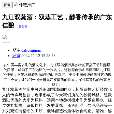
外链推广
回复
九江双蒸酒：双蒸工艺，醇香传承的广东
佳酿
看全部
楼主
0zhongqian
收藏
2024-11-12 15:28:58
在中国丰富多彩的酒文化中，九江双蒸酒以其独特的双蒸工艺和醇厚
的口感，成为了广东地区的一张名片。这款源自佛山市南海区九江镇
的佳酿，不仅承载着近
年的历史沉淀，更是中国传统酿酒技艺的瑰
200
宝。今天，让我们一同走进九江双蒸酒的世界，探寻其背后的故事与
魅力。
九江双蒸酒的历史可以追溯到清朝时期，其酿造技艺历经数代
人的传承与创新，逐渐形成了今天我们所见的独特风格。这款
酒以优质的大米为原料，选用本地桑树根水作为酿造用水，经
过饼丸制曲、蒸饭拌料、发酵蒸馏、斋酒酝浸、勾兑品评等一
系列繁琐而精细的工序，最终酿造出酒体豉香纯正、清雅、醇