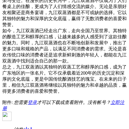
荣与变迁。在漫长的历史长河中，九江双蒸酒不仅成为了人们
餐桌上的佳酿，更成为了人们情感交流的媒介。无论是亲朋好
友相聚还是商务宴请，九江双蒸酒都是不可或缺的选择。它以
其独特的魅力和深厚的文化底蕴，赢得了无数消费者的喜爱和
赞誉。
如今，九江双蒸酒已经走出广东，走向全国乃至世界。其独特
的酿造工艺和醇厚的口感，让越来越多的人感受到了这款佳酿
的魅力。同时，九江双蒸酒也在不断地创新和发展中，推出了
更多口味和规格的产品，以满足不同消费者的需求。无论是喜
欢传统口味的消费者还是追求新鲜刺激的年轻人，都能在九江
双蒸酒中找到适合自己的那一款。
总之，九江双蒸酒以其独特的双蒸工艺和醇厚的口感，成为了
广东地区的一张名片。它不仅承载着近
年的历史沉淀和深
200
厚的文化底蕴，更是中国传统酿酒技艺的瑰宝。在未来的日子
里，相信九江双蒸酒将继续以其独特的魅力和卓越的品质，赢
得更多消费者的喜爱和赞誉。
附件:
您需要
登录
才可以下载或查看附件。没有帐号？
立即注
册