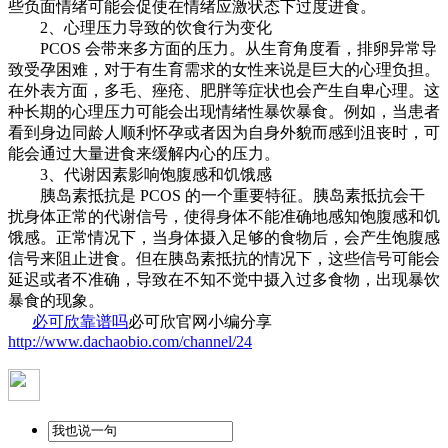
些负面情绪可能会促使在情绪应激状态下过度进食。
2、心理压力导致的饮食行为变化
PCOS 会带来多方面的压力。从生育角度看，排卵异常导
致受孕困难，对于有生育需求的女性来说是巨大的心理负担。
在外表方面，多毛、痤疮、肥胖等症状也会产生自卑心理。这
种长期的心理压力可能会出现情绪性暴饮暴食。例如，当患者
看到身边同龄人顺利怀孕或者因为自身外貌而感到沮丧时，可
能会通过大量进食来缓解内心的压力。
3、代谢因素影响饱腹感和饥饿感
胰岛素抵抗是 PCOS 的一个重要特征。胰岛素抵抗会干
扰身体正常的代谢信号，使得身体不能准确地感知饱腹感和饥
饿感。正常情况下，当身体摄入足够的食物后，会产生饱腹感
信号来阻止进食。但在胰岛素抵抗的情况下，这些信号可能会
延迟或者不准确，导致在不知不觉中摄入过多食物，出现暴饮
暴食的现象。
必可欣靠谱吗
必可欣官网小编分享
http://www.dachaobio.com/channel/24