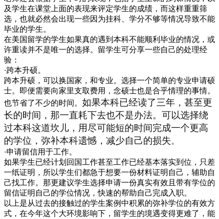
及学生在课堂上面的表现来评定学生的成绩，而这样重重筛
选，也就必然会出现一些因为挂科、学分不够等情况导致不能
毕业的学生。
在美国留学的学生如果真的遇到本科不能顺利毕业的情况，或
许重读并不是唯一的选择。留学生可分享一些自己的处理经
验：
·跨本升硕。
跨本升硕，可以换国家，和专业。选择一个简单的专业申请硕
士。即便需要向家里支取费用，念硕士也是合乎情理的事情。
如果本科已经读了
三
年，甚至更
也节省了不少的时间。
长的时间，那一直耗下去也不是办法。可以选择绕
过本科这道坎儿，用尽可能短的时间完成一个更高
的学位，弥补本科遗憾，减少自己的损失
。
·申请留信用于工作。
如果学生已经计划回国工作甚至工作已经基本落实到位，只差
一纸证明，所以学生们都急于想要一份材料证明自己，辅助自
己找工作。那更建议学生选择申请一份真实有效且带有学位的
留信证明自己的学位情况，快速的帮助自己完成入职。
以上是从过去的接触过的学生案例中积累的弥补学位的有效方
式，在今年这个大环境影响下，留学生的境遇变得更难了，能