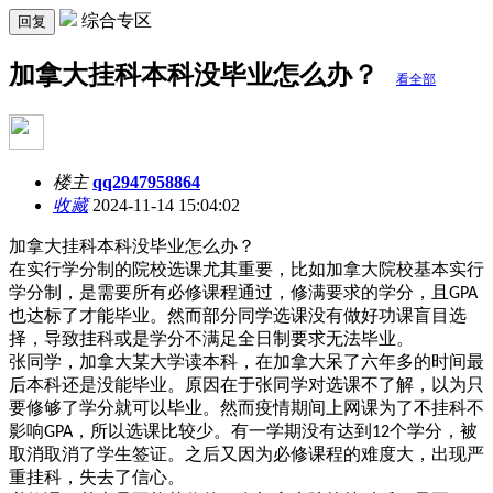
综合专区
回复
加拿大挂科本科没毕业怎么办？
看全部
楼主
qq2947958864
收藏
2024-11-14 15:04:02
加拿大挂科本科没毕业怎么办？
在实行学分制的院校选课尤其重要，比如加拿大院校基本实行
学分制，是需要所有必修课程通过，修满要求的学分，且
GPA
也达标了才能毕业。然而部分同学选课没有做好功课盲目选
择，导致挂科或是学分不满足全日制要求无法毕业。
张同学，加拿大某大学读本科，在加拿大呆了六年多的时间最
后本科还是没能毕业。原因在于张同学对选课不了解，以为只
要修够了学分就可以毕业。然而疫情期间上网课为了不挂科不
影响
，所以选课比较少。有一学期没有达到
个学分，被
GPA
12
取消取消了学生签证。之后又因为必修课程的难度大，出现严
重挂科，失去了信心。