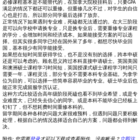
必修课程基本是不能替代的，在加拿大院校挂科后，只要
GPA
满足的情况下都还可以重修。但重修几次不过，对学生的自信
心也是打击。所以部分同学最后选择了放弃。
正常情况下如果遇到专业难，死磕都无法通过的。在大三阶段
是可以向学校申请换专业，只是换专业后，需要重修专业课程
的学分，会增加时间和经济成本。如果能接受方案的可以选
择。但其实很多同学已经在国外呆了多年，都想尽快毕业回
国，基本很少有同学能接受。
如果想在短时间里获得学位，也不是没有别的选择，跨本申硕
还是可以考虑的。顾名思义跨过本科直接申请硕士。英国美国
和澳洲硕士课程学习时间短，英国授课式硕士课程学习时间只
需要一年，课程灵活，部分专业不需要本科专业基础。为拿学
位为目的，可以选择一些简单容易毕业的专业。硕士毕业后也
能正常完成留服学历认证。
这种方式比较适合高年级阶段死磕也看不到毕业希望，或是专
业难度大，已经失去信心的同学。或是本科不能毕业已经板上
钉钉了，但不想耗费时间重修本科的。
留学期间各种各样的问题大家很难预料，但遇到问题只要积极
处理，根据自己的情况选择适合自己的方案，问题都会得到解
决。
附件:
您需要
登录
才可以下载或查看附件。没有帐号？
立即注