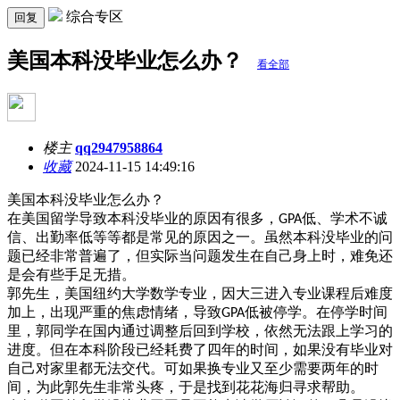
综合专区
回复
美国本科没毕业怎么办？
看全部
楼主
qq2947958864
收藏
2024-11-15 14:49:16
美国本科没毕业怎么办？
在美国留学导致本科没毕业的原因有很多，
低、学术不诚
GPA
信、出勤率低等等都是常见的原因之一。虽然本科没毕业的问
题已经非常普遍了，但实际当问题发生在自己身上时，难免还
是会有些手足无措。
郭先生，美国纽约大学数学专业，因大三进入专业课程后难度
加上，出现严重的焦虑情绪，导致
低被停学。在停学时间
GPA
里，郭同学在国内通过调整后回到学校，依然无法跟上学习的
进度。但在本科阶段已经耗费了四年的时间，如果没有毕业对
自己对家里都无法交代。可如果换专业又至少需要两年的时
间，为此郭先生非常头疼，于是找到花花海归寻求帮助。