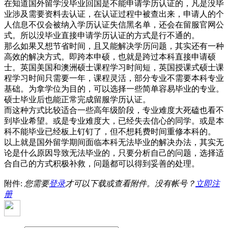
在知道国外留学没毕业回国是不能申请学历认证的，凡是没毕
业涉及需要资料去认证，在认证过程中被查出来，申请人的个
人信息不仅会被纳入学历认证失信黑名单，还会在留服官网公
式。所以没毕业直接申请学历认证的方式是行不通的。
那么如果又想节省时间，且又能解决学历问题，其实还有一种
高效的解决方式。即跨本申硕，也就是跨过本科直接申请硕
士。英国美国和澳洲硕士课程学习时间短，英国授课式硕士课
程学习时间只需要一年，课程灵活，部分专业不需要本科专业
基础。为拿学位为目的，可以选择一些简单容易毕业的专业。
硕士毕业后也能正常完成留服学历认证。
而这种方式比较适合一些高年级阶段，专业难度大死磕也看不
到毕业希望。或是专业难度大，已经失去信心的同学。或是本
科不能毕业已经板上钉钉了，但不想耗费时间重修本科的。
以上就是国外留学期间面临本科无法毕业的解决办法，其实无
论是什么原因导致无法毕业的，只要分析自己的问题，选择适
合自己的方式积极补救，问题都可以得到妥善的处理。
附件:
您需要
登录
才可以下载或查看附件。没有帐号？
立即注
册