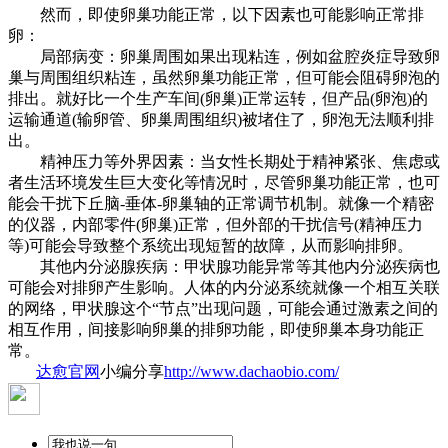
然而，即使卵巢功能正常，以下因素也可能影响正常排
卵：
局部病变：卵巢周围如果出现粘连，例如盆腔炎症导致卵
巢与周围组织粘连，虽然卵巢功能正常，但可能会阻碍卵泡的
排出。就好比一个生产车间(卵巢)正常运转，但产品(卵泡)的
运输通道(输卵管、卵巢周围组织)被堵住了，卵泡无法顺利排
出。
精神压力等外界因素：当女性长期处于精神紧张、焦虑或
者生活环境发生巨大变化等情况时，尽管卵巢功能正常，也可
能会干扰下丘脑-垂体-卵巢轴的正常调节机制。就像一个精密
的仪器，内部零件(卵巢)正常，但外部的干扰信号(精神压力
等)可能会导致整个系统出现短暂的故障，从而影响排卵。
其他内分泌腺疾病：甲状腺功能异常等其他内分泌疾病也
可能会对排卵产生影响。人体的内分泌系统就像一个相互关联
的网络，甲状腺这个“节点”出现问题，可能会通过激素之间的
相互作用，间接影响卵巢的排卵功能，即使卵巢本身功能正
常。
达愈官网
小编分享
http://www.dachaobio.com/