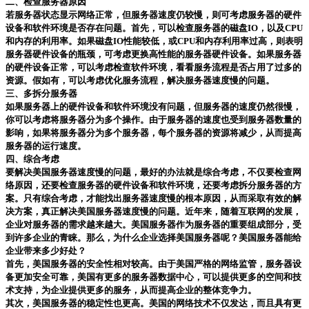
二、检查服务器原因
若服务器状态显示网络正常，但服务器速度仍较慢，则可考虑服务器的硬件
设备和软件环境是否存在问题。首先，可以检查服务器的磁盘IO，以及CPU
和内存的利用率。如果磁盘IO性能较低，或CPU和内存利用率过高，则表明
服务器硬件设备的瓶颈，可考虑更换高性能的服务器硬件设备。如果服务器
的硬件设备正常，可以考虑检查软件环境，看看服务流程是否占用了过多的
资源。假如有，可以考虑优化服务流程，解决服务器速度慢的问题。
三、多拆分服务器
如果服务器上的硬件设备和软件环境没有问题，但服务器的速度仍然很慢，
你可以考虑将服务器分为多个操作。由于服务器的速度也受到服务器数量的
影响，如果将服务器分为多个服务器，每个服务器的资源将减少，从而提高
服务器的运行速度。
四、综合考虑
要解决美国服务器速度慢的问题，最好的办法就是综合考虑，不仅要检查网
络原因，还要检查服务器的硬件设备和软件环境，还要考虑拆分服务器的方
案。只有综合考虑，才能找出服务器速度慢的根本原因，从而采取有效的解
决方案，真正解决美国服务器速度慢的问题。
近年来，随着互联网的发展，
企业对服务器的需求越来越大。美国服务器作为服务器的重要组成部分，受
到许多企业的青睐。那么，为什么企业选择美国服务器呢？美国服务器能给
企业带来多少好处？
首先，美国服务器的安全性相对较高。由于美国严格的网络监管，服务器设
备更加安全可靠，美国有更多的服务器数据中心，可以提供更多的空间和技
术支持，为企业提供更多的服务，从而提高企业的整体竞争力。
其次，美国服务器的稳定性也更高。美国的网络技术不仅发达，而且具有更