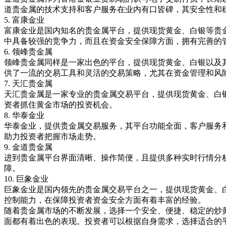
道贵金属的技术支持和客户服务在业内有口皆碑，其安全性和
5.
富康金业
富康金业是国内知名的贵金属平台，提供现货黄金、白银等贵
中具备较强的竞争力，而且在资金安全保障方面，拥有完善的
6.
领峰贵金属
领峰贵金属同样是一家出色的平台，提供现货黄金、白银以及
供了一流的交易工具和灵活的交易策略，尤其在资金管理和风
7.
天汇贵金属
天汇贵金属是一家专业的贵金属交易平台，提供现货黄金、白
资者抓住黄金市场的投资机会。
8.
华泰金业
华泰金业，提供贵金属交易服务，其平台功能全面，客户服务
助力投资者把握市场走势。
9.
金道贵金属
进到贵金属平台界面清晰、操作简便，且提供多种实时行情分
障。
10.
巨象金业
巨象金业是国内领先的贵金属交易平台之一，提供现货黄金、
控制能力，在保障投资者资金安全方面有着丰富的经验。
随着贵金属市场的不断发展，选择一个安全、便捷、稳定的炒
面都有着出色的表现。投资者可以根据自身需求，选择适合的