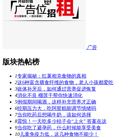
广告
版块热帖榜
1
专家揭秘：红薯相克食物的真相
2
这6种富含膳食纤维的食物，老人小孩都爱吃
3
嵌体补牙后，如何通过营养促进恢复
4
消化不良 榴莲干帮你快速消化
5
例假期间喝酒，这样补充营养才正确
6
经期压力大，吃阿胶糕能调节情绪吗
7
当你吃药后想喝牛奶，该如何选择
8
震惊！一天吃多少桔子会“上火” 答案在这
9
当你吃了避孕药，什么时候能享受美食
10
儿童免疫力低，这几种食物不能少！