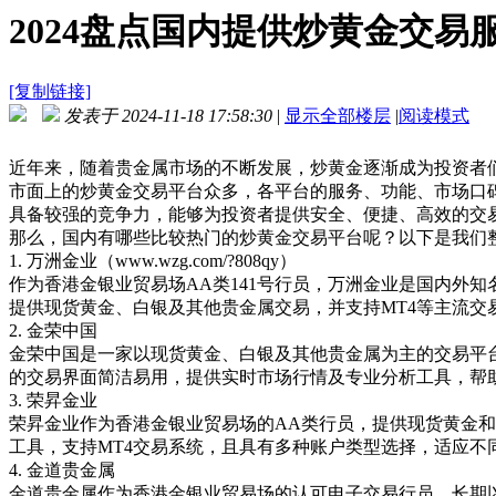
2024盘点国内提供炒黄金交易服
[复制链接]
发表于 2024-11-18 17:58:30
|
显示全部楼层
|
阅读模式
近年来，随着贵金属市场的不断发展，炒黄金逐渐成为投资者
市面上的炒黄金交易平台众多，各平台的服务、功能、市场口
具备较强的竞争力，能够为投资者提供安全、便捷、高效的交
那么，国内有哪些比较热门的炒黄金交易平台呢？以下是我们
1.
万洲金业（
www.wzg.com/?808qy
）
作为香港金银业贸易场
AA
类
141
号行员，万洲金业是国内外知
提供现货黄金、白银及其他贵金属交易，并支持
MT4
等主流交
2.
金荣中国
金荣中国是一家以现货黄金、白银及其他贵金属为主的交易平
的交易界面简洁易用，提供实时市场行情及专业分析工具，帮
3.
荣昇金业
荣昇金业作为香港金银业贸易场的
AA
类行员，提供现货黄金和
工具，支持
MT4
交易系统，且具有多种账户类型选择，适应不
4.
金道贵金属
金道贵金属作为香港金银业贸易场的认可电子交易行员，长期