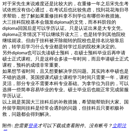
对于宋先生来说难度还是比较大的，在重修一年之后宋先生考
试依然没有信心通过，在考试后也比较焦虑，找到花花海归寻
求帮助，想了解如果重修挂科拿不到学位有哪些补救措施。
大三挂科院校基本会颁发
的文凭，而本科阶段的
diploma
回国后是可以学历认证。只是认证出来是大专文凭。
diploma
正常情况下可以继续升读大三，也是转学到其他院校
diploma
继续就读。但由于挂科被开除能转的院校也是排名比较靠后
的，转学后学习什么专业都是转学过后的院校来决定的。
另外
也可以先读硕士预科，在硕士预科毕业后再申请
diploma
硕士正式课程。只是这样会多读一年时间，而且申请硕士正式
课程，预科的成绩非常重要。
如果想节省时间，且又想要解决学历问题。其实跨本申硕也是
不错的选择。英国授课式硕士课程学习时间只需要一年，课程
灵活，部分专业不需要本科专业基础。为拿学位为目的，可以
选择一些简单容易毕业的专业。硕士毕业后也能正常完成留服
学历认证。
以上就是英国大三挂科后的补救措施，希望能帮助到大家。国
外留学期间挂科是经常会遇到的问题，但挂科后只要积极补
救，问题都会得到解决。
附件:
您需要
登录
才可以下载或查看附件。没有帐号？
立即注