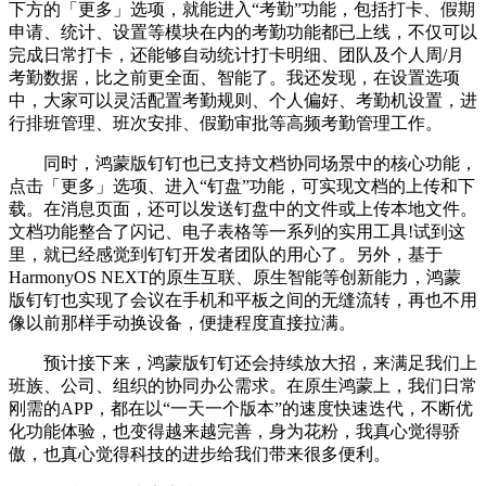
下方的「更多」选项，就能进入“考勤”功能，包括打卡、假期
申请、统计、设置等模块在内的考勤功能都已上线，不仅可以
完成日常打卡，还能够自动统计打卡明细、团队及个人周/月
考勤数据，比之前更全面、智能了。我还发现，在设置选项
中，大家可以灵活配置考勤规则、个人偏好、考勤机设置，进
行排班管理、班次安排、假勤审批等高频考勤管理工作。
同时，鸿蒙版钉钉也已支持文档协同场景中的核心功能，
点击「更多」选项、进入“钉盘”功能，可实现文档的上传和下
载。在消息页面，还可以发送钉盘中的文件或上传本地文件。
文档功能整合了闪记、电子表格等一系列的实用工具!试到这
里，就已经感觉到钉钉开发者团队的用心了。另外，基于
HarmonyOS NEXT的原生互联、原生智能等创新能力，鸿蒙
版钉钉也实现了会议在手机和平板之间的无缝流转，再也不用
像以前那样手动换设备，便捷程度直接拉满。
预计接下来，鸿蒙版钉钉还会持续放大招，来满足我们上
班族、公司、组织的协同办公需求。在原生鸿蒙上，我们日常
刚需的APP，都在以“一天一个版本”的速度快速迭代，不断优
化功能体验，也变得越来越完善，身为花粉，我真心觉得骄
傲，也真心觉得科技的进步给我们带来很多便利。