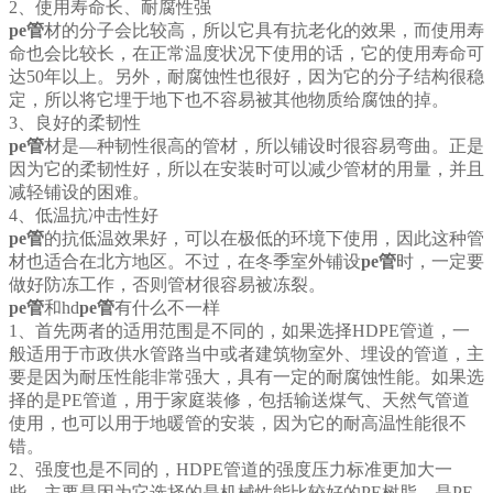
2、使用寿命长、耐腐性强
pe管
材的分子会比较高，所以它具有抗老化的效果，而使用寿
命也会比较长，在正常温度状况下使用的话，它的使用寿命可
达50年以上。另外，耐腐蚀性也很好，因为它的分子结构很稳
定，所以将它埋于地下也不容易被其他物质给腐蚀的掉。
3、良好的柔韧性
pe管
材是—种韧性很高的管材，所以铺设时很容易弯曲。正是
因为它的柔韧性好，所以在安装时可以减少管材的用量，并且
减轻铺设的困难。
4、低温抗冲击性好
pe管
的抗低温效果好，可以在极低的环境下使用，因此这种管
材也适合在北方地区。不过，在冬季室外铺设
pe管
时，一定要
做好防冻工作，否则管材很容易被冻裂。
pe管
和hd
pe管
有什么不一样
1、首先两者的适用范围是不同的，如果选择HDPE管道，一
般适用于市政供水管路当中或者建筑物室外、埋设的管道，主
要是因为耐压性能非常强大，具有一定的耐腐蚀性能。如果选
择的是PE管道，用于家庭装修，包括输送煤气、天然气管道
使用，也可以用于地暖管的安装，因为它的耐高温性能很不
错。
2、强度也是不同的，HDPE管道的强度压力标准更加大一
些，主要是因为它选择的是机械性能比较好的PE树脂，是PE