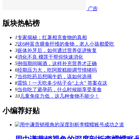
广告
版块热帖榜
1
专家揭秘：红薯相克食物的真相
2
这6种富含膳食纤维的食物，老人小孩都爱吃
3
嵌体补牙后，如何通过营养促进恢复
4
消化不良 榴莲干帮你快速消化
5
例假期间喝酒，这样补充营养才正确
6
经期压力大，吃阿胶糕能调节情绪吗
7
当你吃药后想喝牛奶，该如何选择
8
震惊！一天吃多少桔子会“上火” 答案在这
9
当你吃了避孕药，什么时候能享受美食
10
儿童免疫力低，这几种食物不能少！
小编荐好贴