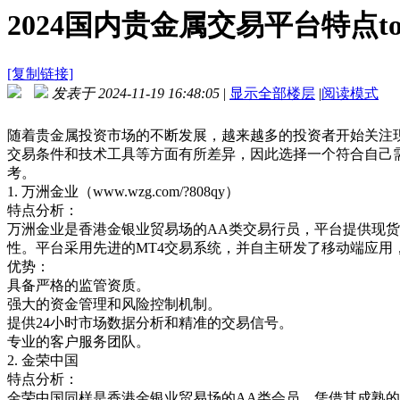
2024国内贵金属交易平台特点to
[复制链接]
发表于 2024-11-19 16:48:05
|
显示全部楼层
|
阅读模式
随着贵金属投资市场的不断发展，越来越多的投资者开始关注
交易条件和技术工具等方面有所差异，因此选择一个符合自己
考。
1.
万洲金业（
www.wzg.com/?808qy
）
特点分析：
万洲金业是香港金银业贸易场的
AA
类交易行员，平台提供现货
性。平台采用先进的
MT4
交易系统，并自主研发了移动端应用
优势：
具备严格的监管资质。
强大的资金管理和风险控制机制。
提供
24
小时市场数据分析和精准的交易信号。
专业的客户服务团队。
2.
金荣中国
特点分析：
金荣中国同样是香港金银业贸易场的
AA
类会员，凭借其成熟的