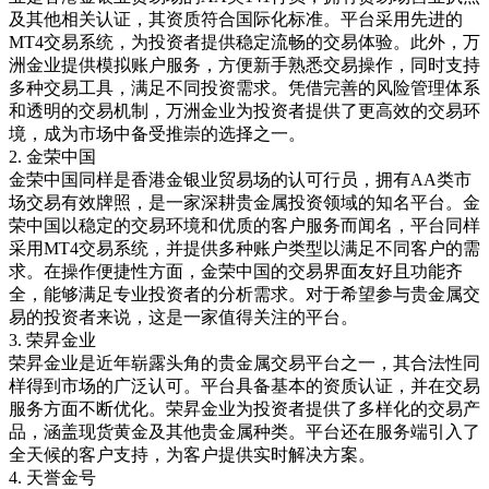
及其他相关认证，其资质符合国际化标准。平台采用先进的
MT4
交易系统，为投资者提供稳定流畅的交易体验。此外，万
洲金业提供模拟账户服务，方便新手熟悉交易操作，同时支持
多种交易工具，满足不同投资需求。凭借完善的风险管理体系
和透明的交易机制，万洲金业为投资者提供了更高效的交易环
境，成为市场中备受推崇的选择之一。
2.
金荣中国
金荣中国同样是香港金银业贸易场的认可行员，拥有
AA
类市
场交易有效牌照，是一家深耕贵金属投资领域的知名平台。金
荣中国以稳定的交易环境和优质的客户服务而闻名，平台同样
采用
MT4
交易系统，并提供多种账户类型以满足不同客户的需
求。在操作便捷性方面，金荣中国的交易界面友好且功能齐
全，能够满足专业投资者的分析需求。对于希望参与贵金属交
易的投资者来说，这是一家值得关注的平台。
3.
荣昇金业
荣昇金业是近年崭露头角的贵金属交易平台之一，其合法性同
样得到市场的广泛认可。平台具备基本的资质认证，并在交易
服务方面不断优化。荣昇金业为投资者提供了多样化的交易产
品，涵盖现货黄金及其他贵金属种类。平台还在服务端引入了
全天候的客户支持，为客户提供实时解决方案。
4.
天誉金号