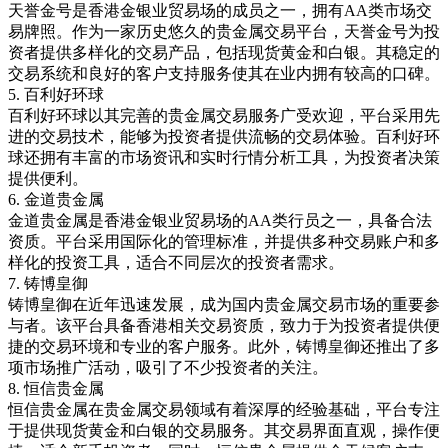
天誉金号是香港金银业贸易场的成员之一，拥有
AA
类市场交
易牌照。作为一家历史悠久的贵金属交易平台，天誉金号为投
资者提供多样化的交易产品，包括现货黄金和白银。其稳定的
交易系统和良好的客户支持服务使其在业内拥有较高的口碑。
5.
百利好环球
百利好环球以其完善的贵金属交易服务广受欢迎，平台采用先
进的交易技术，能够为投资者提供流畅的交易体验。百利好环
球还拥有丰富的市场资讯和实时行情分析工具，为投资者决策
提供便利。
6.
金道贵金属
金道贵金属是香港金银业贸易场的
AA
类行员之一，具备合法
资质。平台采用国际化的管理标准，并提供多种交易账户和多
样化的投资工具，适合不同层次的投资者需求。
7.
铸博皇御
铸博皇御在近年迅速发展，成为国内贵金属交易市场的重要参
与者。该平台具备香港相关交易资质，致力于为投资者提供便
捷的交易环境和专业的客户服务。此外，铸博皇御还推出了多
项市场推广活动，吸引了不少投资者的关注。
8.
恒信贵金属
恒信贵金属在贵金属交易领域有着深厚的经验基础，平台专注
于提供现货黄金和白银的交易服务。其交易界面直观，操作便