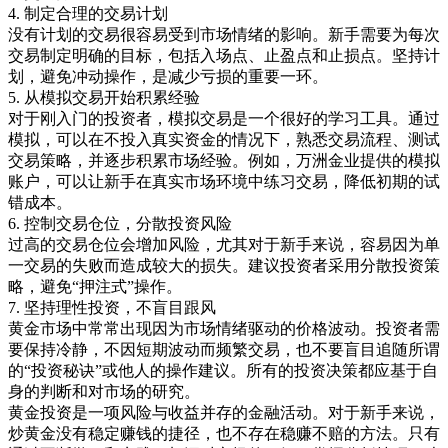
4.
制定合理的交易计划
没有计划的交易很容易受到市场情绪的影响。新手需要为每次
交易制定明确的目标，包括入场点、止盈点和止损点。坚持计
划，避免冲动操作，是减少亏损的重要一环。
5.
从模拟交易开始积累经验
对于刚入门的投资者，模拟交易是一个很好的学习工具。通过
模拟，可以在不投入真实资金的情况下，熟悉交易流程、测试
交易策略，并逐步积累市场经验。例如，万洲金业提供的模拟
账户，可以让新手在真实市场环境中练习交易，降低初期的试
错成本。
6.
控制交易仓位，分散投资风险
过高的交易仓位会增加风险，尤其对于新手来说，容易因为单
一交易的失败而造成较大的损失。建议投资者采用分散投资策
略，避免
“
押注式
”
操作。
7.
坚持理性投资，不盲目跟风
黄金市场中常常出现因为市场情绪驱动的价格波动。投资者需
要保持冷静，不因短期波动而频繁交易，也不要盲目追随所谓
的
“
投资秘诀
”
或他人的操作建议。所有的投资决策都应基于自
身的判断和对市场的研究。
黄金投资是一项风险与收益并存的金融活动。对于新手来说，
炒黄金没有稳定赚钱的捷径，也不存在稳赚不赔的方法。只有