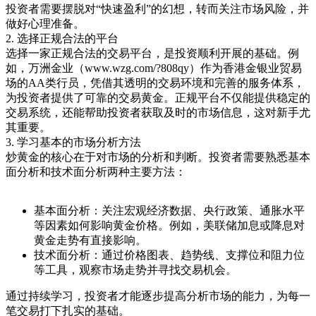
投资者需要摆脱对
“
快速盈利
”
的幻想，转而关注市场风险，并
做好心理准备。
2.
选择正规合法的平台
选择一家正规合法的交易平台，是投资顺利开展的基础。例
如，万洲金业（
www.wzg.com/?808qy
）作为香港金银业贸易
场的
AA
类行员，凭借其透明的交易环境和完善的服务体系，
为投资者提供了可靠的交易黄金。正规平台不仅能提供稳定的
交易系统，还能帮助投资者获取及时的市场信息，这对新手尤
其重要。
3.
学习基本的市场分析方法
炒黄金的核心在于对市场的分析和判断。投资者需要熟悉基本
面分析和技术面分析两种主要方法：
基本面分析：关注宏观经济数据、央行政策、通胀水平
等因素如何影响黄金价格。例如，美联储加息或降息对
黄金走势有直接影响。
技术面分析：通过价格图表、趋势线、支撑位和阻力位
等工具，观察市场走势并寻找交易机会。
通过持续学习，投资者才能逐步提高分析市场的能力，为每一
笔交易打下扎实的基础。