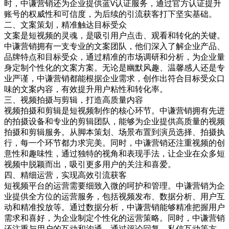
时，中谦营销还为企业提供蓝
认证服务，通过官方认证提升
V
账号的权威性和可信度，为后续的引流获客打下坚实基础。
二、文案策划，精准触达目标受众
文案是短视频的灵魂，是吸引用户点击、观看和转化的关键。
中谦营销拥有一支专业的文案团队，他们深入了解企业产品、
品牌特点和目标受众，通过精准的市场调研和分析，为企业量
身定制个性化的文案方案。无论是幽默风趣、温馨感人还是专
业严谨，中谦营销都能根据企业需求，创作出符合目标受众口
味的文案内容，有效提升用户粘性和转化率。
三、视频拍摄与剪辑，打造高质量内容
视频拍摄和剪辑是短视频制作的核心环节。中谦营销拥有先进
的拍摄设备和专业的剪辑团队，能够为企业提供高质量的视频
拍摄和剪辑服务。从脚本策划、场景布置到演员选择、拍摄执
行，每一个环节都力求完美。同时，中谦营销还注重视频的创
意性和趣味性，通过独特的视角和表现手法，让企业在众多短
视频中脱颖而出，吸引更多用户的关注和喜爱。
四、精细运营，实现高效引流获客
短视频平台的运营需要细致入微的呵护和管理。中谦营销为企
业提供全方位的运营服务，包括视频发布、数据分析、用户互
动和精准投放等。通过数据分析，中谦营销能够精准把握用户
需求和喜好，为企业制定个性化的运营策略。同时，中谦营销
还注重与用户的互动和沟通，通过评论回复、私信互动等方