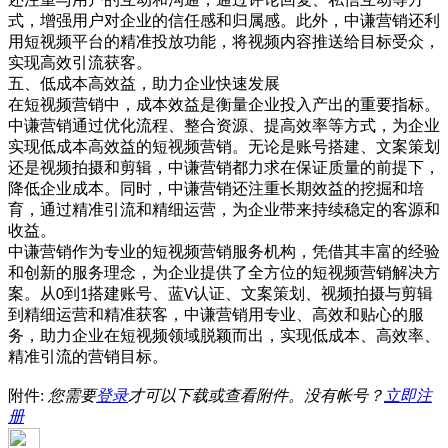
式，增强用户对企业的信任感和归属感。此外，中谦营销还利
用短视频平台的精准投放功能，将视频内容推送给目标受众，
实现高效引流获客。
五、低成本高效益，助力企业快速发展
在短视频营销中，成本效益是衡量企业投入产出的重要指标。
中谦营销通过优化流程、整合资源、提高效率等方式，为企业
实现低成本高效益的短视频营销。无论是账号搭建、文案策划
还是视频拍摄和剪辑，中谦营销都力求在保证质量的前提下，
降低企业成本。同时，中谦营销还注重长期效益的挖掘和培
育，通过精准引流和精细运营，为企业带来持续稳定的客源和
收益。
中谦营销作为专业的短视频营销服务机构，凭借其丰富的经验
和创新的服务理念，为企业提供了全方位的短视频营销解决方
案。从
到
搭建账号、蓝
认证、文案策划、视频拍摄与剪辑
0
1
V
到精细运营和精准获客，中谦营销用专业、高效和贴心的服
务，助力企业在短视频领域脱颖而出，实现低成本、高效率、
精准引流的营销目标。
附件:
您需要
登录
才可以下载或查看附件。没有帐号？
立即注
册