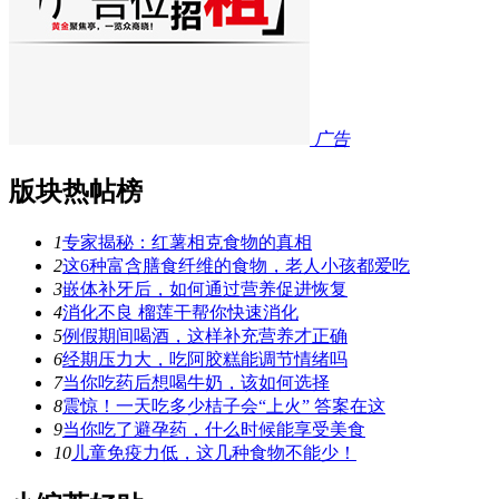
广告
版块热帖榜
1
专家揭秘：红薯相克食物的真相
2
这6种富含膳食纤维的食物，老人小孩都爱吃
3
嵌体补牙后，如何通过营养促进恢复
4
消化不良 榴莲干帮你快速消化
5
例假期间喝酒，这样补充营养才正确
6
经期压力大，吃阿胶糕能调节情绪吗
7
当你吃药后想喝牛奶，该如何选择
8
震惊！一天吃多少桔子会“上火” 答案在这
9
当你吃了避孕药，什么时候能享受美食
10
儿童免疫力低，这几种食物不能少！