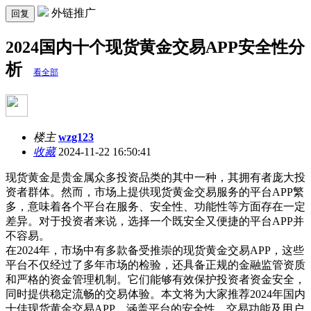
外链推广
回复
2024国内十个现货黄金交易APP安全性分
析
看全部
楼主
wzg123
收藏
2024-11-22 16:50:41
现货黄金是贵金属众多投资品类的其中一种，其拥有者庞大投
资者群体。然而，市场上提供现货黄金交易服务的平台
APP
繁
多，意味着各个平台在服务、安全性、功能性等方面存在一定
差异。对于投资者来说，选择一个既安全又便捷的平台
APP
并
不容易。
在
2024
年，市场中有多款备受推崇的现货黄金交易
APP
，这些
平台不仅经过了多年市场的检验，还具备正规的金融监管资质
和严格的资金管理机制。它们能够有效保护投资者资金安全，
同时提供稳定流畅的交易体验。本文将为大家推荐
2024
年国内
十佳现货黄金交易
APP
，涵盖平台的安全性、交易功能及用户