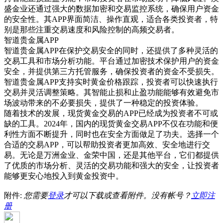
盛金业还通过强大的数据加密和交易监控系统，确保用户资金
的安全性。其
APP
界面简洁、操作直观，适合各类投资者，特
别是那些注重交易速度和风险控制的高频交易者。
智道贵金属
APP
智道贵金属
APP
在保护交易安全的同时，还提供了多种灵活的
交易工具和市场分析功能。平台通过加密技术保护用户的资金
安全，并提供第三方托管服务，确保投资者的资金不受损失。
智道贵金属
APP
支持实时黄金价格跟踪，投资者可以快速执行
交易并灵活调整策略。其智能止损和止盈功能能够有效避免市
场波动带来的不必要损失，提供了一种稳定的投资体验。
随着技术的发展，现货黄金交易的
APP
已经成为投资者不可或
缺的工具。
2024
年，国内的现货黄金交易
APP
不仅在功能和便
利性方面不断提升，同时也在安全方面做足了功夫。选择一个
合适的交易
APP
，可以帮助投资者更加高效、安全地进行交
易。无论是万洲金业、金荣中国，还是其他平台，它们都提供
了优质的市场分析、灵活的交易功能和强大的安全，让投资者
能够更安心地投入到黄金投资中。
附件:
您需要
登录
才可以下载或查看附件。没有帐号？
立即注
册