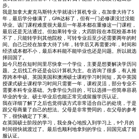
步。
我是加拿大麦克马斯特大学
就读计算机专业，在加拿大待了
5
年，最后学分修满了，
达标了，但有一门必修课没过没能
GPA
毕业。该门课程难度很大最后一年基本都在重修这一门课程，
最后还是无法通过。但如果转专业，大四阶段在本院校基本转
不了，只能转学到其他院校，可转专业后至少还需要两年的时
间。自己已经在加拿大待了
年，转学后又再需要
年，时间和
5
2
经济成本都不小，最后本科能不能毕业也还是问题。所以就选
择回国了。
如今只想在短时间里尽快拿一个学位，主要是想要解决学历问
题。之后找工作还是会以计算机为主。在咨询了很多，有人推
荐跨本申硕。英国美国和澳洲硕士课程学习时间短，其中英国
授课式硕士课程学习时间只需要一年，课程灵活，部分专业不
需要本科专业基础。为拿学位为目的，可以选择一些简单容易
毕业的专业。硕士毕业后也能正常完成留服学历认证。
我在详细了解了之后也觉得该方式非常适合自己的处境，于是
跟父母商量了自己的想法。父母是非常赞同的，在父母的参考
下，很快确定了下来。
在英国硕士阶段的学习，我全身心地投入到学习上，
个月的
9
时间很快就渡过了。最后也顺利地拿到的学位，回国完成了留
服认证。