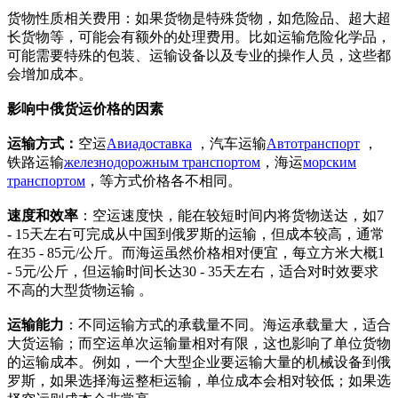
货物性质相关费用：如果货物是特殊货物，如危险品、超大超
长货物等，可能会有额外的处理费用。比如运输危险化学品，
可能需要特殊的包装、运输设备以及专业的操作人员，这些都
会增加成本。
影响中俄货运价格的因素
运输方式：
空运
Авиадоставка
，汽车运输
Автотранспорт
，
铁路运输
железнодорожным транспортом
，海运
морским
транспортом
，等方式价格各不相同。
速度和效率
：空运速度快，能在较短时间内将货物送达，如7
- 15天左右可完成从中国到俄罗斯的运输，但成本较高，通常
在35 - 85元/公斤。而海运虽然价格相对便宜，每立方米大概1
- 5元/公斤，但运输时间长达30 - 35天左右，适合对时效要求
不高的大型货物运输 。
运输能力
：不同运输方式的承载量不同。海运承载量大，适合
大货运输；而空运单次运输量相对有限，这也影响了单位货物
的运输成本。例如，一个大型企业要运输大量的机械设备到俄
罗斯，如果选择海运整柜运输，单位成本会相对较低；如果选