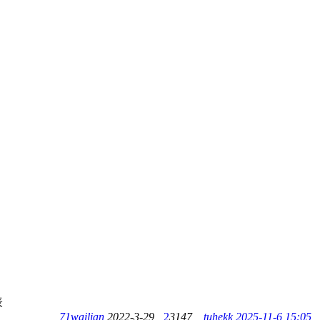
表
71wailian
2022-3-29
2
3147
tuhekk
2025-11-6 15:05