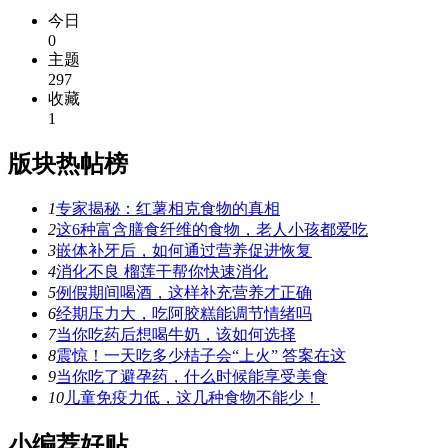
今日
0
主题
297
收藏
1
版块热帖榜
1
专家揭秘：红薯相克食物的真相
2
这6种富含膳食纤维的食物，老人小孩都爱吃
3
嵌体补牙后，如何通过营养促进恢复
4
消化不良 榴莲干帮你快速消化
5
例假期间喝酒，这样补充营养才正确
6
经期压力大，吃阿胶糕能调节情绪吗
7
当你吃药后想喝牛奶，该如何选择
8
震惊！一天吃多少桔子会“上火” 答案在这
9
当你吃了避孕药，什么时候能享受美食
10
儿童免疫力低，这几种食物不能少！
小编荐好贴