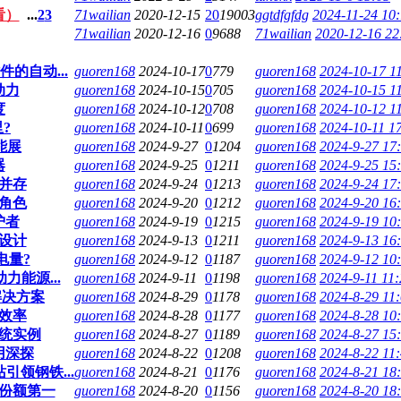
看）
...
2
3
71wailian
2020-12-15
20
19003
ggtdfgfdg
2024-11-24 10:
71wailian
2020-12-16
0
9688
71wailian
2020-12-16 22
的自动...
guoren168
2024-10-17
0
779
guoren168
2024-10-17 1
动力
guoren168
2024-10-15
0
705
guoren168
2024-10-15 1
度
guoren168
2024-10-12
0
708
guoren168
2024-10-12 1
?
guoren168
2024-10-11
0
699
guoren168
2024-10-11 1
能展
guoren168
2024-9-27
0
1204
guoren168
2024-9-27 17
器
guoren168
2024-9-25
0
1211
guoren168
2024-9-25 15
并存
guoren168
2024-9-24
0
1213
guoren168
2024-9-24 17
角色
guoren168
2024-9-20
0
1212
guoren168
2024-9-20 16
护者
guoren168
2024-9-19
0
1215
guoren168
2024-9-19 10
设计
guoren168
2024-9-13
0
1211
guoren168
2024-9-13 16
电量?
guoren168
2024-9-12
0
1187
guoren168
2024-9-12 10
能源...
guoren168
2024-9-11
0
1198
guoren168
2024-9-11 11:
解决方案
guoren168
2024-8-29
0
1178
guoren168
2024-8-29 11
效率
guoren168
2024-8-28
0
1177
guoren168
2024-8-28 10
系统实例
guoren168
2024-8-27
0
1189
guoren168
2024-8-27 15
用深探
guoren168
2024-8-22
0
1208
guoren168
2024-8-22 11
领钢铁...
guoren168
2024-8-21
0
1176
guoren168
2024-8-21 18
份额第一
guoren168
2024-8-20
0
1156
guoren168
2024-8-20 18