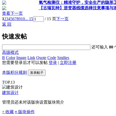
氧气检测仪：精准守护，安全生产的隐形
【古瑞瓦特】逆变器线缆选择注意事项与
查看下一页
1
2
3
4
5
6
7
8
9
10
... 15
/ 15 页
下一页
返 回
快速发帖
还可输入
80
高级模式
B
Color
Image
Link
Quote
Code
Smilies
您需要登录后才可以发帖
登录
|
立即注册
本版积分规则
发表帖子
TOP.13
建筑设计
管理员还未对该版块设置版块简介
+ 收藏
≡ 版块操作