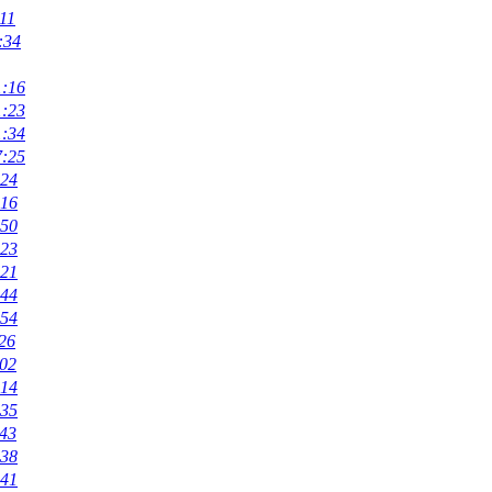
11
:34
1:16
1:23
1:34
7:25
:24
:16
:50
:23
:21
:44
:54
26
:02
:14
:35
:43
:38
:41