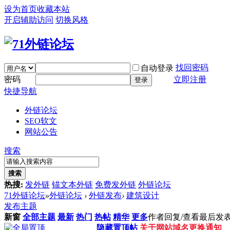
设为首页
收藏本站
开启辅助访问
切换风格
找回密码
自动登录
密码
立即注册
登录
快捷导航
外链论坛
SEO软文
网站公告
搜索
搜索
热搜:
发外链
锚文本外链
免费发外链
外链论坛
71外链论坛
»
外链论坛
›
外链发布
›
建筑设计
发布主题
新窗
全部主题
最新
热门
热帖
精华
更多
作者
回复/查看
最后发
隐藏置顶帖
关于网站域名更换通知