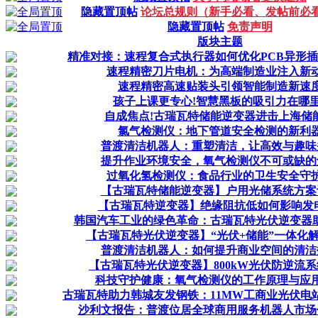
隐藏置顶帖
论坛总规则（新手必看、发帖前必
隐藏置顶帖
免责声明
版块主题
精准对接：速程复合式执行器如何优化PCB异形插件
速程精密刀片电机：为高端制造业注入新
速程精密高速贴装头引领智能制造新速
孩子上课更专心!智慧黑板的吸引力在哪里
自成焦点!古瑞瓦特储能逆变器进击上海储
氯气检测仪：地下管道安全检测的新利
普渡清洁机器人：重塑清洁，让高效与趣味
提升作业环境安全，氧气检测仪不可或缺的
过氧化氢检测仪：食品行业的卫生安全守
【古瑞瓦特储能逆变器】户用光储系统方案
【古瑞瓦特逆变器】绝缘阻抗低如何影响发
韩国汽车工业的绿色革命：古瑞瓦特光伏逆变器助力
【古瑞瓦特光伏逆变器】“光伏+储能”一体化
普渡清洁机器人：如何提升商业空间的清洁
【古瑞瓦特光伏逆变器】800kW光伏防逆流
科技守护健康：氧气检测仪的工作原理与应
古瑞瓦特助力韩城友发钢铁：11MW工商业光伏电站引
沙利文报告：普渡位居全球商用服务机器人市场