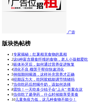
广告
版块热帖榜
1
专家揭秘：红薯相克食物的真相
2
这6种富含膳食纤维的食物，老人小孩都爱吃
3
嵌体补牙后，如何通过营养促进恢复
4
消化不良 榴莲干帮你快速消化
5
例假期间喝酒，这样补充营养才正确
6
经期压力大，吃阿胶糕能调节情绪吗
7
当你吃药后想喝牛奶，该如何选择
8
震惊！一天吃多少桔子会“上火” 答案在这
9
当你吃了避孕药，什么时候能享受美食
10
儿童免疫力低，这几种食物不能少！