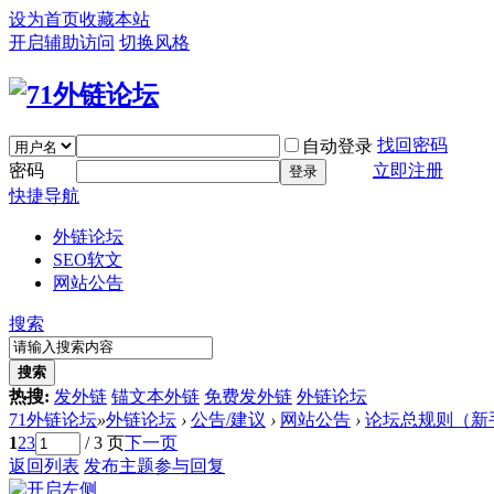
设为首页
收藏本站
开启辅助访问
切换风格
找回密码
自动登录
密码
立即注册
登录
快捷导航
外链论坛
SEO软文
网站公告
搜索
搜索
热搜:
发外链
锚文本外链
免费发外链
外链论坛
71外链论坛
»
外链论坛
›
公告/建议
›
网站公告
›
论坛总规则（新
1
2
3
/ 3 页
下一页
返回列表
发布主题
参与回复