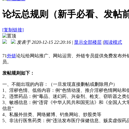
论坛总规则（新手必看、发帖
[复制链接]
发表于 2020-12-15 22:20:16
|
显示全部楼层
|
阅读模式
71
外链
论坛给网站推广、网站运营、外链专员提供免费发布外
员。
发帖规则如下：
一、不能出现的内容：（一旦发现直接删帖或删除用户）
1、淫秽色情、低俗内容：例“色情动漫、推介淫秽色情网站和
2、违禁药品：例“毒品、迷幻药、兴奋剂、枪支、窃听器之类信
3、敏感信息：例“违背《中华人民共和国宪法》和《全国人大
信息”
4、私服外挂类、网络赌博、钓鱼网站、炒股类等
5、非法行医售药类：例“违法发布医疗保健信息、贩卖虚假药