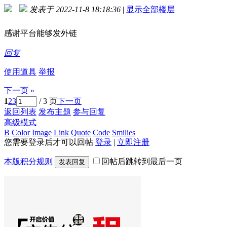
发表于 2022-11-8 18:18:36
|
显示全部楼层
感谢平台能够发外链
回复
使用道具
举报
下一页 »
1
2
3
/ 3 页
下一页
返回列表
发布主题
参与回复
高级模式
B
Color
Image
Link
Quote
Code
Smilies
您需要登录后才可以回帖
登录
|
立即注册
本版积分规则
回帖后跳转到最后一页
发表回复