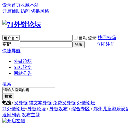
设为首页
收藏本站
开启辅助访问
切换风格
找回密码
自动登录
密码
立即注册
登录
快捷导航
外链论坛
SEO软文
网站公告
搜索
搜索
热搜:
发外链
锚文本外链
免费发外链
外链论坛
71外链论坛
»
外链论坛
›
外链发布
›
综合专区
›
郑州儿童游乐设
返回列表
发布主题