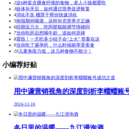
2
这6种富含膳食纤维的食物，老人小孩都爱吃
3
嵌体补牙后，如何通过营养促进恢复
4
消化不良 榴莲干帮你快速消化
5
例假期间喝酒，这样补充营养才正确
6
经期压力大，吃阿胶糕能调节情绪吗
7
当你吃药后想喝牛奶，该如何选择
8
震惊！一天吃多少桔子会“上火” 答案在这
9
当你吃了避孕药，什么时候能享受美食
10
儿童免疫力低，这几种食物不能少！
小编荐好贴
用中谦营销视角的深度剖析李蠕蠕账
2024-12-16
冬日里的温暖——九江浸泡酒