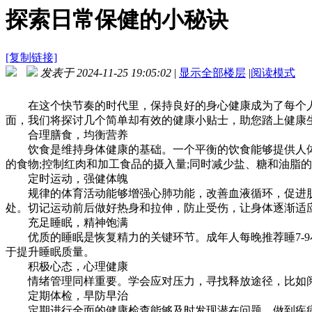
探索日常保健的小秘诀
[复制链接]
发表于 2024-11-25 19:05:02
|
显示全部楼层
|
阅读模式
在这个快节奏的时代里，保持良好的身心健康成为了每个人
面，我们将探讨几个简单却有效的健康小贴士，助您踏上健康
合理膳食，均衡营养
饮食是维持身体健康的基础。一个平衡的饮食能够提供人体所
的食物;控制红肉和加工食品的摄入量;同时减少盐、糖和油脂
定时运动，强健体魄
规律的体育活动能够增强心肺功能，改善血液循环，促进肌肉
处。切记运动前后做好热身和拉伸，防止受伤，让身体逐渐适
充足睡眠，精神饱满
优质的睡眠是恢复精力的关键环节。成年人每晚推荐睡7-9
于提升睡眠质量。
积极心态，心理健康
情绪管理同样重要。学会应对压力，寻找释放途径，比如阅
定期体检，早防早治
定期进行全面的健康检查能够及时发现潜在问题，做到疾病