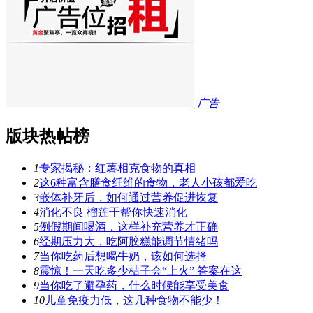
广告
版块热帖榜
1
专家揭秘：红薯相克食物的真相
2
这6种富含膳食纤维的食物，老人小孩都爱吃
3
嵌体补牙后，如何通过营养促进恢复
4
消化不良 榴莲干帮你快速消化
5
例假期间喝酒，这样补充营养才正确
6
经期压力大，吃阿胶糕能调节情绪吗
7
当你吃药后想喝牛奶，该如何选择
8
震惊！一天吃多少桔子会“上火” 答案在这
9
当你吃了避孕药，什么时候能享受美食
10
儿童免疫力低，这几种食物不能少！