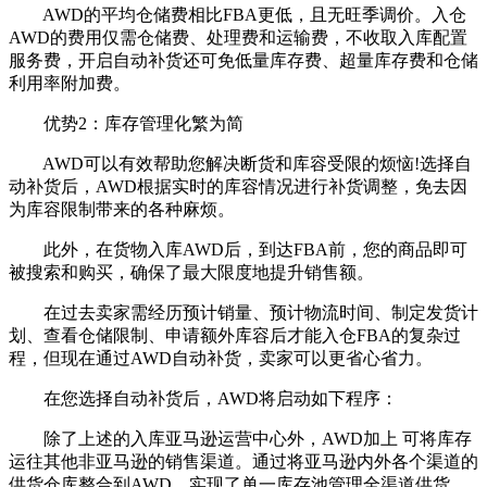
AWD的平均仓储费相比FBA更低，且无旺季调价。入仓
AWD的费用仅需仓储费、处理费和运输费，不收取入库配置
服务费，开启自动补货还可免低量库存费、超量库存费和仓储
利用率附加费。
优势2：库存管理化繁为简
AWD可以有效帮助您解决断货和库容受限的烦恼!选择自
动补货后，AWD根据实时的库容情况进行补货调整，免去因
为库容限制带来的各种麻烦。
此外，在货物入库AWD后，到达FBA前，您的商品即可
被搜索和购买，确保了最大限度地提升销售额。
在过去卖家需经历预计销量、预计物流时间、制定发货计
划、查看仓储限制、申请额外库容后才能入仓FBA的复杂过
程，但现在通过AWD自动补货，卖家可以更省心省力。
在您选择自动补货后，AWD将启动如下程序：
除了上述的入库亚马逊运营中心外，AWD加上 可将库存
运往其他非亚马逊的销售渠道。通过将亚马逊内外各个渠道的
供货仓库整合到AWD，实现了单一库存池管理全渠道供货。