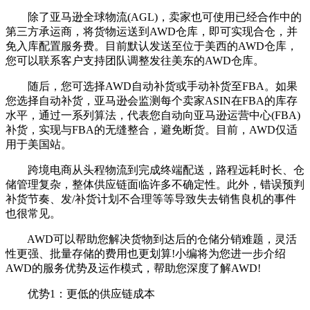
除了亚马逊全球物流(AGL)，卖家也可使用已经合作中的
第三方承运商，将货物运送到AWD仓库，即可实现合仓，并
免入库配置服务费。目前默认发送至位于美西的AWD仓库，
您可以联系客户支持团队调整发往美东的AWD仓库。
随后，您可选择AWD自动补货或手动补货至FBA。如果
您选择自动补货，亚马逊会监测每个卖家ASIN在FBA的库存
水平，通过一系列算法，代表您自动向亚马逊运营中心(FBA)
补货，实现与FBA的无缝整合，避免断货。目前，AWD仅适
用于美国站。
跨境电商从头程物流到完成终端配送，路程远耗时长、仓
储管理复杂，整体供应链面临许多不确定性。此外，错误预判
补货节奏、发/补货计划不合理等等导致失去销售良机的事件
也很常见。
AWD可以帮助您解决货物到达后的仓储分销难题，灵活
性更强、批量存储的费用也更划算!小编将为您进一步介绍
AWD的服务优势及运作模式，帮助您深度了解AWD!
优势1：更低的供应链成本