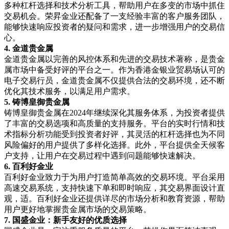
多种杠杆选择和技术分析工具，帮助用户在多变的市场中抓住
交易机会。荣昇金业还配备了一支经验丰富的客户服务团队，
能够快速响应投资者的疑问和需求，进一步增强用户的交易信
心。
4.
金道贵金属
金道贵金属以完善的风控体系和先进的交易技术著称，是贵金
属市场中备受好评的平台之一。作为香港金银业贸易场认可的
电子交易行员，金道贵金属不仅提供合法的交易环境，还不断
优化其技术服务，以满足用户需求。
5.
铸博皇御贵金属
铸博皇御贵金属在
2024
年继续深化其服务体系，为投资者提供
了丰富的交易选项和高质量的支持服务。平台的实时行情和技
术指标分析功能受到投资者好评，其灵活的杠杆选择也为不同
风险偏好的用户提供了多样化选择。此外，平台提供全天候客
户支持，让用户在交易过程中遇到问题能够快速解决。
6.
百利好金业
百利好金业致力于为用户打造简单高效的交易环境。平台采用
高速交易系统，支持快速下单和即时响应，其交易界面设计直
观，适。百利好金业还提供详尽的市场分析和教育资源，帮助
用户更好地掌握贵金属市场的交易策略。
7.
国盛金业：新手友好的优质选择