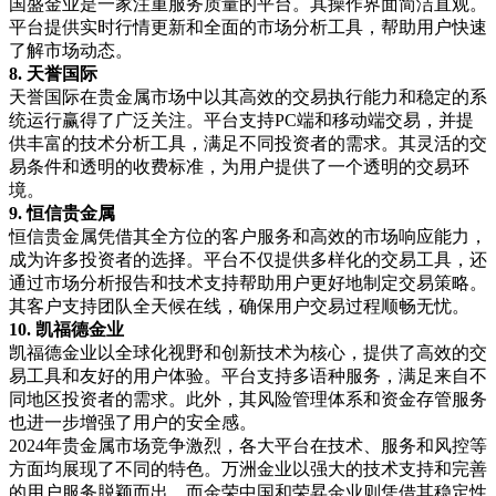
国盛金业是一家注重服务质量的平台。其操作界面简洁直观。
平台提供实时行情更新和全面的市场分析工具，帮助用户快速
了解市场动态。
8.
天誉国际
天誉国际在贵金属市场中以其高效的交易执行能力和稳定的系
统运行赢得了广泛关注。平台支持
PC
端和移动端交易，并提
供丰富的技术分析工具，满足不同投资者的需求。其灵活的交
易条件和透明的收费标准，为用户提供了一个透明的交易环
境。
9.
恒信贵金属
恒信贵金属凭借其全方位的客户服务和高效的市场响应能力，
成为许多投资者的选择。平台不仅提供多样化的交易工具，还
通过市场分析报告和技术支持帮助用户更好地制定交易策略。
其客户支持团队全天候在线，确保用户交易过程顺畅无忧。
10.
凯福德金业
凯福德金业以全球化视野和创新技术为核心，提供了高效的交
易工具和友好的用户体验。平台支持多语种服务，满足来自不
同地区投资者的需求。此外，其风险管理体系和资金存管服务
也进一步增强了用户的安全感。
2024
年贵金属市场竞争激烈，各大平台在技术、服务和风控等
方面均展现了不同的特色。万洲金业以强大的技术支持和完善
的用户服务脱颖而出，而金荣中国和荣昇金业则凭借其稳定性