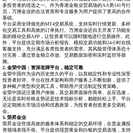
多投资者的优选之一。作为香港金银业贸易场的
AA
类
141
号行
员，万洲金业的合法资质和专业服务为用户提供了更高的合作
基础。
平台采用全球领先的
MT4
交易系统，支持实时行情更新、多样
化交易工具和高效的订单执行。万洲金业还自主开发了功能全
面的移动交易
APP
，让投资者可以随时随地进行交易操作。此
外，平台提供定期市场分析报告、模拟交易功能和
24
小时在线
客服支持，充分满足各类投资者的需求。其风险管理体系也十
分完善，通过资金独立存放、交易数据加密和实时监控等措
施。
2.
金荣中国：资深老牌平台，稳定可靠
金荣中国作为业内历史悠久的平台，以其稳定性和专业性深受
投资者好评。平台在技术架构和用户服务上不断创新，提供了
多种账户类型和交易工具，帮助用户灵活制定投资策略。
金荣中国还注重用户体验，其交易界面操作简单、反应迅速，
无论是实时价格走势还是技术指标分析，都能轻松上手。平台
还定期推出市场活动和优惠政策，为投资者创造更多交易机
会。
3.
荣昇金业
荣昇金业凭借高效的服务体系和稳定的交易环境，在贵金属投
资领域表现不俗。平台提供现货黄金和白银的交易选项，支持