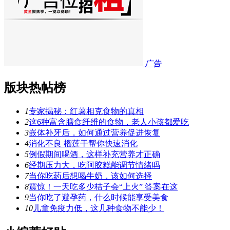
广告
版块热帖榜
1
专家揭秘：红薯相克食物的真相
2
这6种富含膳食纤维的食物，老人小孩都爱吃
3
嵌体补牙后，如何通过营养促进恢复
4
消化不良 榴莲干帮你快速消化
5
例假期间喝酒，这样补充营养才正确
6
经期压力大，吃阿胶糕能调节情绪吗
7
当你吃药后想喝牛奶，该如何选择
8
震惊！一天吃多少桔子会“上火” 答案在这
9
当你吃了避孕药，什么时候能享受美食
10
儿童免疫力低，这几种食物不能少！