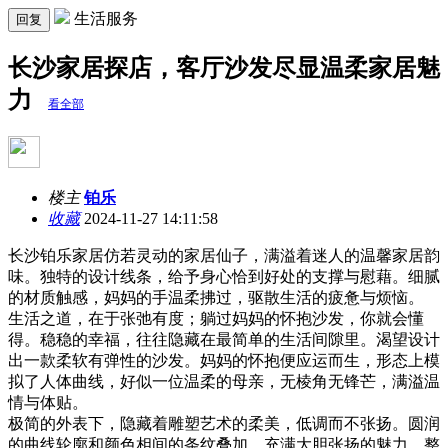
生活服务
回复
长沙家居探店，客厅沙发尽显温柔家居魅
力
看全部
楼主
铂乐
收藏
2024-11-27 14:11:58
长沙铂乐家居仿若灵动的家居仙子，满溢着迷人的温馨家居韵
味。独特的设计线条，给予身心恰到好处的支撑与慰藉。细腻
的材质触感，妈妈的手温柔拂过，驱散生活的疲惫与烦恼。
生活之道，在于张弛有度；躺过妈妈的怀抱沙发，你就会懂
得。稳稳的幸福，往往隐藏在最简单的生活间隙里。渴望设计
出一款柔软有弹性的沙发。妈妈的怀抱便应运而生，形态上模
拟了人体曲线，好似一位温柔的母亲，无棱角无锋芒，满溢温
情与体贴。
极简的外表下，隐藏着雕塑艺术的柔美，低调而不张扬。圆润
的曲线轮廓和颜色相间的条纹叠加，充满大胆张扬的魅力。整