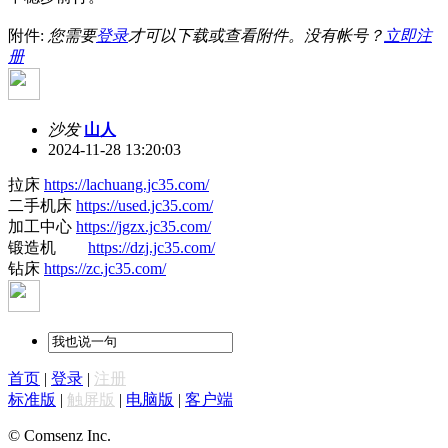
附件:
您需要
登录
才可以下载或查看附件。没有帐号？
立即注
册
沙发
山人
2024-11-28 13:20:03
拉床
https://lachuang.jc35.com/
二手机床
https://used.jc35.com/
加工中心
https://jgzx.jc35.com/
锻造机
https://dzj.jc35.com/
钻床
https://zc.jc35.com/
首页
|
登录
|
注册
标准版
|
触屏版
|
电脑版
|
客户端
© Comsenz Inc.