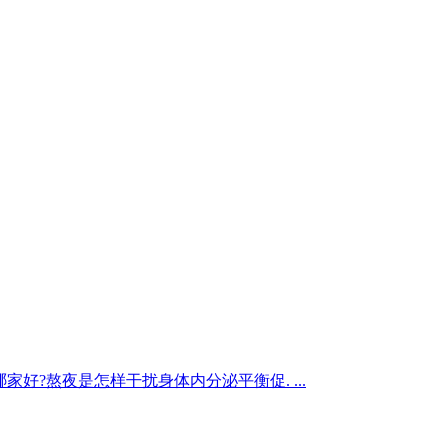
家好?熬夜是怎样干扰身体内分泌平衡促. ...