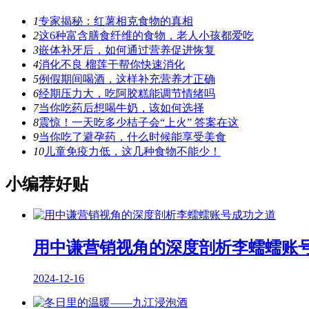
1
专家揭秘：红薯相克食物的真相
2
这6种富含膳食纤维的食物，老人小孩都爱吃
3
嵌体补牙后，如何通过营养促进恢复
4
消化不良 榴莲干帮你快速消化
5
例假期间喝酒，这样补充营养才正确
6
经期压力大，吃阿胶糕能调节情绪吗
7
当你吃药后想喝牛奶，该如何选择
8
震惊！一天吃多少桔子会“上火” 答案在这
9
当你吃了避孕药，什么时候能享受美食
10
儿童免疫力低，这几种食物不能少！
小编荐好贴
用中谦营销视角的深度剖析李蠕蠕账
2024-12-16