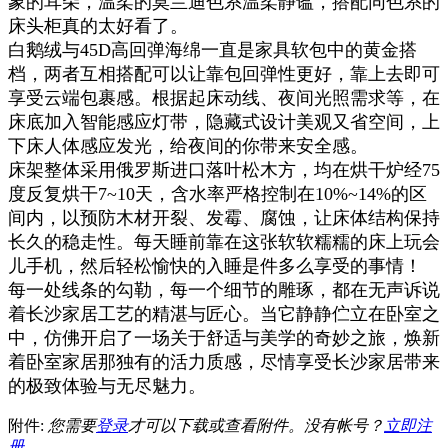
象的耳朵，温柔的莫兰迪色系温柔静谧，搭配同色系的
床头柜真的太好看了。
白鹅绒与45D高回弹海绵一直是家具软包中的黄金搭
档，两者互相搭配可以让靠包回弹性更好，靠上去即可
享受云端包裹感。根据起床动线、夜间光照需求等，在
床底加入智能感应灯带，隐藏式设计美观又省空间，上
下床人体感应发光，给夜间的你带来安全感。
床架整体采用俄罗斯进口落叶松木方，均在烘干炉经75
度反复烘干7~10天，含水率严格控制在10%~14%的区
间内，以预防木材开裂、发霉、腐蚀，让床体结构保持
长久的稳走性。每天睡前靠在这张软软糯糯的床上玩会
儿手机，然后轻松愉快的入睡是件多么享受的事情！
每一处线条的勾勒，每一个细节的雕琢，都在无声诉说
着长沙家居工艺的精湛与匠心。当它静静伫立在卧室之
中，仿佛开启了一场关于舒适与美学的奇妙之旅，焕新
着卧室家居那独有的活力质感，尽情享受长沙家居带来
的极致体验与无尽魅力。
附件:
您需要
登录
才可以下载或查看附件。没有帐号？
立即注
册