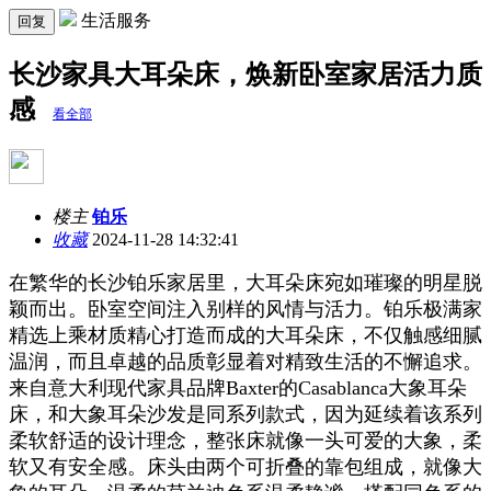
生活服务
回复
长沙家具大耳朵床，焕新卧室家居活力质
感
看全部
楼主
铂乐
收藏
2024-11-28 14:32:41
在繁华的长沙铂乐家居里，大耳朵床宛如璀璨的明星脱
颖而出。卧室空间注入别样的风情与活力。铂乐极满家
精选上乘材质精心打造而成的大耳朵床，不仅触感细腻
温润，而且卓越的品质彰显着对精致生活的不懈追求。
来自意大利现代家具品牌Baxter的Casablanca大象耳朵
床，和大象耳朵沙发是同系列款式，因为延续着该系列
柔软舒适的设计理念，整张床就像一头可爱的大象，柔
软又有安全感。床头由两个可折叠的靠包组成，就像大