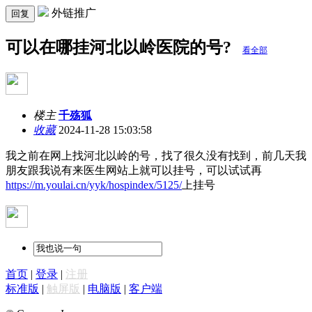
外链推广
回复
可以在哪挂河北以岭医院的号?
看全部
楼主
千殇狐
收藏
2024-11-28 15:03:58
我之前在网上找河北以岭的号，找了很久没有找到，前几天我
朋友跟我说有来医生网站上就可以挂号，可以试试再
https://m.youlai.cn/yyk/hospindex/5125/
上挂号
首页
|
登录
|
注册
标准版
|
触屏版
|
电脑版
|
客户端