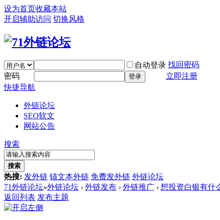
设为首页
收藏本站
开启辅助访问
切换风格
找回密码
自动登录
密码
立即注册
登录
快捷导航
外链论坛
SEO软文
网站公告
搜索
搜索
热搜:
发外链
锚文本外链
免费发外链
外链论坛
71外链论坛
»
外链论坛
›
外链发布
›
外链推广
›
想投资白银有什
返回列表
发布主题