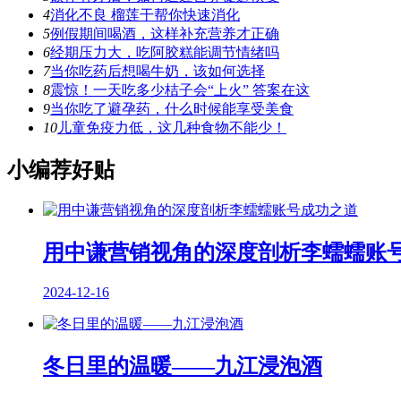
4
消化不良 榴莲干帮你快速消化
5
例假期间喝酒，这样补充营养才正确
6
经期压力大，吃阿胶糕能调节情绪吗
7
当你吃药后想喝牛奶，该如何选择
8
震惊！一天吃多少桔子会“上火” 答案在这
9
当你吃了避孕药，什么时候能享受美食
10
儿童免疫力低，这几种食物不能少！
小编荐好贴
用中谦营销视角的深度剖析李蠕蠕账
2024-12-16
冬日里的温暖——九江浸泡酒