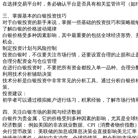
在选择交易平台时，务必确认平台是否具有相关监管许可（如F
三、掌握基本的白银投资技巧
对于白银投资的新手来说，掌握一些基础的投资技巧和策略能
了解白银的价格波动规律
白银价格受多种因素影响，其中最重要的包括全球经济形势、
机会。
制定投资计划与风险控制
投资白银时，不仅要关注市场行情，还要设置合理的止损和止
合理分配资金与仓位管理
在进行白银投资时，不要把所有资金都投入单一品种。合理分
利用技术分析辅助决策
技术分析是白银投资中非常常见的分析工具。通过分析白银价格
策。
投资建议：
初学者可以通过模拟账户进行练习，积累经验，了解市场行情
四、关注白银市场的新闻与经济数据
白银作为贵金属，它的价格受到多种因素的影响，尤其是全球
经济数据： 例如美国的非农就业数据、CPI（消费者物价指
央行货币政策： 美联储的加息或降息决策会直接影响美元汇
地缘政治事件： 例如中东冲突、全球疫情等，都会影响市场