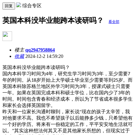
综合专区
回复
英国本科没毕业能跨本读研吗？
看全部
楼主
qq2947958864
收藏
2024-12-2 14:59:20
英国本科没毕业能跨本读研吗？
国内本科学习时间为
年，研究生学习时间为
年，至少需要
4
3
7
年的时间。从
岁开始上大学硕士毕业至少需要等到
岁。而
18
25
英国本科除苏格兰地区外学习时间为
年，授课式硕士只需要
3
一年。如果在英国完成本科和硕士学位，比在国内少了
年的
3
时间。时间包含青春和经济成本，所以为了节省成本很多学生
和家长会选择英国留学。
昨天和一位家长沟通时聊到，家长说
“现在的孩子太辛苦，我
对他要求不高。我也不希望孩子以后能挣多少钱，只希望他有
一个好的学历。将来有一份稳定的工作，平平安安地生活就可
以。”其实这种想法何其又不是其他家长所想的，但现实过于