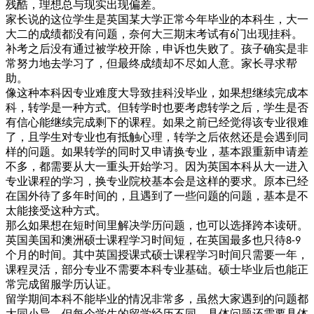
残酷，理想总与现实出现偏差。
家长说的这位学生是英国某大学正常今年毕业的本科生，大一
大二的成绩都没有问题，奈何大三期末考试有
门出现挂科。
6
补考之后没有通过被学校开除，申诉也失败了。孩子确实是非
常努力地去学习了，但最终成绩却不尽如人意。家长寻求帮
助。
像这种本科因专业难度大导致挂科没毕业，如果想继续完成本
科，转学是一种方式。但转学时也要考虑转学之后，学生是否
有信心能继续完成剩下的课程。如果之前已经觉得该专业很难
了，且学生对专业也有抵触心理，转学之后依然还是会遇到同
样的问题。如果转学的同时又申请换专业，基本跟重新申请差
不多，都需要从大一重头开始学习。因为英国本科从大一进入
专业课程的学习，换专业院校基本会是这样的要求。原本已经
在国外待了多年时间的，且遇到了一些问题的问题，基本是不
太能接受这种方式。
那么如果想在短时间里解决学历问题，也可以选择跨本读研。
英国美国和澳洲硕士课程学习时间短，在英国最多也只待
8-9
个月的时间。其中英国授课式硕士课程学习时间只需要一年，
课程灵活，部分专业不需要本科专业基础。硕士毕业后也能正
常完成留服学历认证。
留学期间本科不能毕业的情况非常多，虽然大家遇到的问题都
大同小异，但每个学生的留学经历不同，具体问题还需要具体