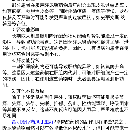
部分患者在服用降尿酸药物后可能会出现皮肤过敏反应，
如荨麻疹、剥脱性皮炎等，同时伴随疼痛、瘙痒等症状。这些
皮肤反应严重时可能引发更严重的过敏症状，如史蒂文斯-约
翰逊综合征。
3. 肾功能影响
长期或大剂量服用降尿酸药物可能会对肾功能造成一定的
影响，导致肾功能减退。这是因为降尿酸药物在促进尿酸排泄
的同时，也可能增加肾脏的负担。因此，已有肾病的患者在使
用这些药物时需要特别小心。
4. 肝功能异常
一些降尿酸药物还可能导致肝功能异常，如转氨酶升高
等。这是因为这些药物在肝脏内代谢，可能对肝细胞产生一定
的损伤。因此，在使用这些药物时，患者需要定期监测肝功
能。
5. 其他不良反应
除了上述常见的副作用外，降尿酸药物还可能引起关节
痛、头痛、头晕、失眠、抑郁、贫血、性功能障碍、呼吸困难
等其他不良反应。这些不良反应可能因人而异，严重程度也不
尽相同。
昆明治疗痛风哪里好
?降尿酸药物的副作用有哪些?总之，
降尿酸药物虽然可以有效降低体内尿酸水平，但也可能带来一