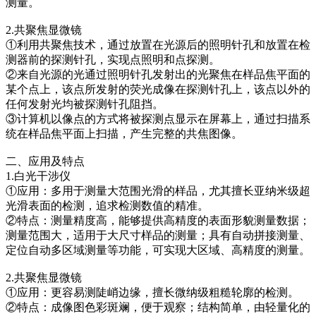
测量。
2.共聚焦显微镜
①利用共聚焦技术，通过放置在光源后的照明针孔和放置在检
测器前的探测针孔，实现点照明和点探测。
②来自光源的光通过照明针孔发射出的光聚焦在样品焦平面的
某个点上，该点所发射的荧光成像在探测针孔上，该点以外的
任何发射光均被探测针孔阻挡。
③计算机以像点的方式将被探测点显示在屏幕上，通过扫描系
统在样品焦平面上扫描，产生完整的共焦图像。
二、应用及特点
1.白光干涉仪
①应用：多用于测量大范围光滑的样品，尤其擅长亚纳米级超
光滑表面的检测，追求检测数值的精准。
②特点：测量精度高，能够提供高精度的表面形貌测量数据；
测量范围大，适用于大尺寸样品的测量；具有自动拼接测量、
定位自动多区域测量等功能，可实现大区域、高精度的测量。
2.共聚焦显微镜
①应用：更容易测陡峭边缘，擅长微纳级粗糙轮廓的检测。
②特点：成像图色彩斑斓，便于观察；结构简单，由轻量化的