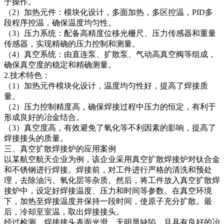
于操作。
（2）加热元件：模块化设计，多面加热，多区控温，PID多
段程序控温，确保温度均匀性。
（3）压力系统：配备高精度位移光栅尺、压力传感器和重量
传感器，实现精确的压力控制和测量。
（4）真空系统：由直连泵、扩散泵、气动高真空阀等组成，
确保真空度的稳定和精确测量。
2.技术特色：
（1）加热元件模块化设计，温度均匀性好，提高了焊接质
量。
（2）压力控制精度高，确保焊接过程中压力的恒定，有利于
形成良好的冶金结合。
（3）真空度高，有效避免了氧化等不利因素的影响，提高了
焊接接头的质量。
三、真空扩散焊接炉的应用案例
以某航空航天企业为例，该企业采用真空扩散焊接炉对钛合金
和不锈钢进行焊接。焊接前，对工件进行严格的清洗和预处
理，去除油污、氧化层等杂质。然后，将工件放入真空扩散焊
接炉中，设定好焊接温度、压力和时间等参数。在真空环境
下，加热至焊接温度并保持一段时间，使原子充分扩散。最
后，冷却至室温，取出焊接接头。
经过检测，焊接接头表面光滑，无明显缺陷，且具有良好的冶