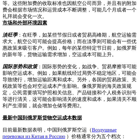
等。这些附加费的收取标准也因航空公司而异，并且有的附加
费会根据市场情况和运营成本不断调整，可能几个月或者一个
礼拜就会变化一次。
市场和外部环境因素
淡旺季
：在旺季，如某些节假日或者贸易高峰期，航空运输需
求大，航空公司可能会提高价格；而在淡季则可能会有一些优
惠政策来吸引客户。例如，每年的某些特定节日前，如俄罗斯
的新年等，货物运输需求增加，空运成本可能上升。
国际形势和政策
：国际形势的变化，如战争、贸易摩擦等可能
影响空运成本。例如，如果航线经过局势不稳定地区，可能会
导致绕行，增加运输距离和成本。另外，各国的贸易政策、关
税政策等也会对空运成本产生影响。像俄罗斯的海关政策规
定，公民需要填写护照相关信息、产品链接和个人税务识别号
等进行清关，这可能会影响清关的速度和成本，如果清关不顺
利产生滞留，就会增加仓储等费用2。
最新中国到俄罗斯货物空运成本数据
目前最新数据表明，中国到俄罗斯空运（
Воздушные
перевозки из Китая в Россию
）价格通常分为五个档次：