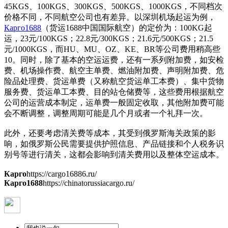
45KGS、100KGS、300KGS、500KGS、1000KGS，不同档次
价格不同，不同航空公司也有差异。以深圳机场起运为例，
Карго1688
（货运1688中国国际航空）的定价为：100KG起
运，23元/100KGS；22.8元/300KGS；21.6元/500KGS；21.5
元/1000KGS，而HU、MU、OZ、KE、BR等公司费用稍高些
10。同时，除了基本的空运运费，还有一系列附加费，如安检
费、机场操作费、航空主单费、燃油附加费、声明附加费、危
险品处理费、货运单费（又称航空货运单工本费）、集中货物
服务费、货运单工本费、目的站仓储费等，这些费用根据航空
公司的运营成本制定，运单费一般固定收取，其他附加费可能
会不断调整，调整周期可能是几个月或者一个礼拜一次。
此外，还要考虑清关费等成本，其受到俄罗斯海关政策的影
响，如俄罗斯公民需要提供护照信息、产品链接和个人税务识
别号等进行清关，这都会影响到清关费用以及整体空运成本。
Карго
https://cargo16886.ru/
Карго1688
https://chinatorussiacargo.ru/