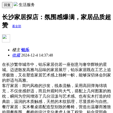
生活服务
回复
长沙家居探店：氛围感爆满，家居品质超
赞
看全部
楼主
铂乐
收藏
2024-12-4 14:37:48
在长沙繁华城市中，铂乐家居仿若一座创意与奢华辉映的星
城。迈进散发高雅与品味的家居展厅，铂乐家居既在工艺上追
求极致，又在塑造家居艺术感上独树一帜，能够深切体会到家
的舒适与高雅。
客厅家居：简约风格的沙发，线条流畅，采用高回弹海绵填
充，不仅坐感舒适，而且外观时尚大气，搭配上几何图案的抱
枕，瞬间为空间增添了几分活泼与艺术感。也有实木打造的经
典款，温润的木质触感，天然的木纹肌理，尽显质朴与自然。
餐厅家居：实木餐桌搭配造型别致的餐椅，营造出温馨而雅致
的用餐氛围。餐椅的设计充分考虑人体工程学，贴合背部曲