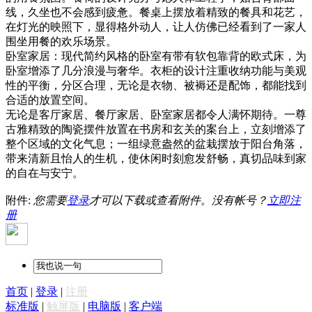
线，久坐也不会感到疲惫。餐桌上摆放着精致的餐具和花艺，
在灯光的映照下，显得格外动人，让人仿佛已经看到了一家人
围坐用餐的欢乐场景。
卧室家居：现代简约风格的卧室有带有软包靠背的欧式床，为
卧室增添了几分浪漫与奢华。衣柜的设计注重收纳功能与美观
性的平衡，分区合理，无论是衣物、被褥还是配饰，都能找到
合适的放置空间。
无论是客厅家居、餐厅家居、卧室家居都令人满怀期待。一尊
古雅精致的陶瓷摆件放置在书房和玄关的案台上，立刻增添了
整个区域的文化气息；一组绿意盎然的盆栽摆放于阳台角落，
带来清新且怡人的生机，使休闲时刻愈发舒畅，真切品味到家
的自在与安宁。
附件:
您需要
登录
才可以下载或查看附件。没有帐号？
立即注
册
首页
|
登录
|
注册
标准版
|
触屏版
|
电脑版
|
客户端