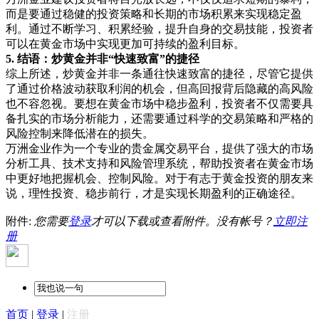
而是要通过稳健的投资策略和长期的市场积累来实现稳定盈
利。通过不断学习、积累经验，提升自身的交易技能，投资者
可以在黄金市场中实现更加可持续的盈利目标。
5.
结语：炒黄金并非
“
快速致富
”
的捷径
综上所述，炒黄金并非一条通往快速致富的捷径，尽管它提供
了通过价格波动获取利润的机会，但高回报背后隐藏的高风险
也不容忽视。要想在黄金市场中稳步盈利，投资者不仅需要具
备扎实的市场分析能力，还需要通过科学的交易策略和严格的
风险控制来降低潜在的损失。
万洲金业作为一个专业的贵金属交易平台，提供了强大的市场
分析工具、技术支持和风险管理系统，帮助投资者在黄金市场
中更好地把握机会、控制风险。对于有志于黄金投资的朋友来
说，理性投资、稳步前行，才是实现长期盈利的正确途径。
附件:
您需要
登录
才可以下载或查看附件。没有帐号？
立即注
册
首页
|
登录
|
注册