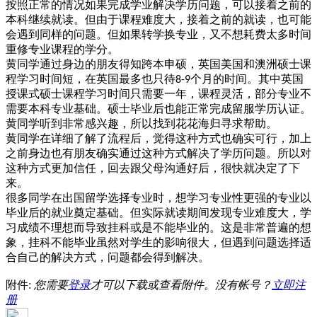
按照正常的情况如果完成学业解决学历问题，可以接着之前的
本科继续就读。但由于课程难度大，接着之前的就读，也可能
会遇到同样的问题。但如果转学换专业，又不想耗费太多时间
重修专业课程的学分。
黄同学通过身边的朋友得知跨本申硕，英国美国和澳洲硕士课
程学习时间短，在英国最多也只待
个月的时间。其中英国
8-9
授课式硕士课程学习时间只需要一年，课程灵活，部分专业不
需要本科专业基础。硕士毕业后也能正常完成留服学历认证。
黄同学听到非常感兴趣，所以找到花花海归寻求帮助。
黄同学在详细了解了流程后，觉得这种方式也确实可行，加上
之前身边也有朋友确实通过这种方式解决了学历问题。所以对
这种方式更加信任，回去跟父母沟通好后，很快就决定了下
来。
很多同学在出国留学选择专业时，想学习专业性更强的专业以
毕业后的就业奠定基础。但实际就读期间发现专业难度大，学
习成绩不理想而导致挂科或是不能毕业的。这是非常普遍的想
象，挂科不能毕业虽然对学生的影响很大，但遇到问题选择适
合自己的解决方式，问题都会得到解决。
附件:
您需要
登录
才可以下载或查看附件。没有帐号？
立即注
册