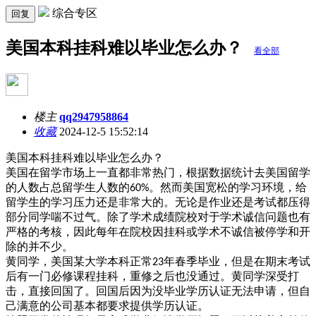
综合专区
回复
美国本科挂科难以毕业怎么办？
看全部
楼主
qq2947958864
收藏
2024-12-5 15:52:14
美国本科挂科难以毕业怎么办？
美国在留学市场上一直都非常热门，根据数据统计去美国留学
的人数占总留学生人数的
。然而美国宽松的学习环境，给
60%
留学生的学习压力还是非常大的。无论是作业还是考试都压得
部分同学喘不过气。除了学术成绩院校对于学术诚信问题也有
严格的考核，因此每年在院校因挂科或学术不诚信被停学和开
除的并不少。
黄同学，美国某大学本科正常
年春季毕业，但是在期末考试
23
后有一门必修课程挂科，重修之后也没通过。黄同学深受打
击，直接回国了。回国后因为没毕业学历认证无法申请，但自
己满意的公司基本都要求提供学历认证。