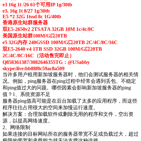
e3 16g 1t /26 61个可用IP 1g/30tb
e3. 16g 1t 8/27 1g/30tb
E5 *2 32G 1tssd 8c 1G/40tb
香港原生站群服务器
双E5-2650v2 2TSATA 32GB 10M 1c/4c/8C
美国原生站群100M/G口20TB
e5 32G内存 240GSSD 100M/G口20TB 2C/4C/8C/16C
双E5-2640 v4 1TB SSD 32GB 100M/G口20TB
2C/4C/8C/16C（活动售完即止）
Q858361387/3082646355TG：@USabby
skype:live:bb88f0c59ac8a509
当许多用户租用新加坡服务器时，他们会测试服务器的相关情
况。例如，ping服务器在ping过程中经常会遇到丢包、不稳定
和ping值过大的问题。哪些因素会影响新加坡服务器的ping
值？
1、系统资源不足
服务器ping值高可能是在后台加载了太多的应用程序，而这些
程序往往占用很大的空间来加慢运行速度。
解决方案：合理加载软件或删除无用的程序和文件，空出资
源，以提高网络速度。
2、网络限制
如果连接的目标网站所在的服务器带宽不足或负载过大，超过
极限的带宽和承载能力就无法支撑这种连接。