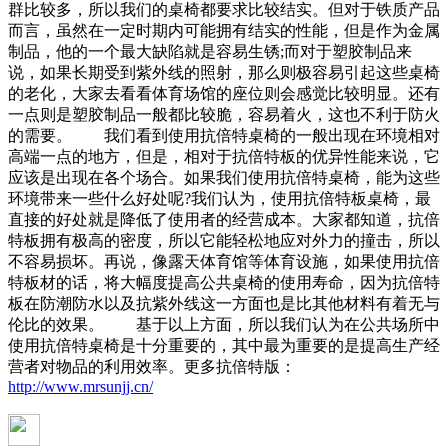
群比较多，所以我们的桌椅都要求比较结实。但对于铁质产品
而言，虽然在一定时期内可能拥有结实的性能，但是作为金属
制品，他的一个最大缺陷就是容易生锈;而对于塑胶制品来
说，如果长期受到紫外线的照射，那么则极容易引起这些桌椅
的老化，大家去看看体育场馆的座位则会感觉比较明显。还有
一点则是塑胶制品一般都比较脆，容易着火，这也不利于防火
的需要。 我们看到使用抗倍特桌椅的一般出现在环境相对
高端一点的地方，但是，相对于抗倍特板的优异性能来说，它
应该是出现在各个场合。如果我们使用抗倍特桌椅，能为这些
环境带来一些什么好处呢?我们认为，使用抗倍特板桌椅，最
直接的好处就是降低了使用者的经营成本。大家都知道，抗倍
特板拥有极高的密度，所以它能轻松地应对外力的撞击，所以
不容易损坏。再说，像露天体育馆等体育设施，如果使用抗倍
特板材的话，将大幅度提高公共桌椅的使用寿命，因为抗倍特
板在防潮防水以及抗紫外线这一方面也是比其他材料有着无与
伦比的效果。 基于以上方面，所以我们认为在公共场所中
使用抗倍特桌椅是十分重要的，其中最为重要的是提高生产经
营者对物品的利用效率。更多抗倍特版：
http://www.mrsunjj.cn/