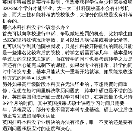
英国本科虽然是实行学期制，但想要获得学位至少也需要修够
个学分才能毕业。大一大二挂科院校基本会有补考机
320-360
会，而大三挂科能补考的院校很少，大部分的院校是没有补考
机会的。
那么本科挂科没毕业该怎么办？
首先可以向学校进行申诉，争取减轻处罚的机会。比如学生自
己或家里特殊情况所导致，是可以出具病假条或看诊记录等。
也可以转学到其他院校就读，只是挂科被开除能转的院校只能
是一些排名比较靠后的院校，转学之后需要读几年，基本是转
学过后的院校来决定的。而在转学的同时也要考虑转学之后是
否还有信心能完成剩下的课程。如果对专业有排斥，转学的同
时申请换专业，基本只能从大一重新开始就读。如果能接收这
种方式的同学可以选择。
另外如果高年级阶段本科实在无法毕业的，不想耗费时间重
修，但想在短时间里解决学历问题的，跨本申硕也是不错的选
择。英国美国和澳洲硕士课程学习时间短，在英国最多也只待
个月的时间。其中英国授课式硕士课程学习时间只需要一
8-9
年，课程灵活，部分专业不需要本科专业基础。硕士毕业后也
能正常完成留服学历认证。
英国挂科本科没毕业解决的办法有很多，唯一不变的还是要有
遇到问题积极应对的态度和决心。