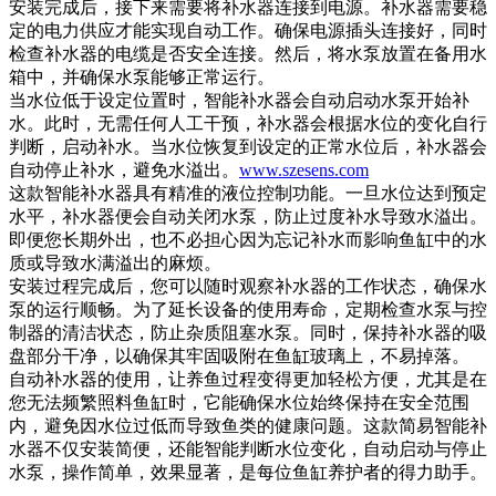
安装完成后，接下来需要将补水器连接到电源。补水器需要稳
定的电力供应才能实现自动工作。确保电源插头连接好，同时
检查补水器的电缆是否安全连接。然后，将水泵放置在备用水
箱中，并确保水泵能够正常运行。
当水位低于设定位置时，智能补水器会自动启动水泵开始补
水。此时，无需任何人工干预，补水器会根据水位的变化自行
判断，启动补水。当水位恢复到设定的正常水位后，补水器会
自动停止补水，避免水溢出。
www.szesens.com
这款智能补水器具有精准的液位控制功能。一旦水位达到预定
水平，补水器便会自动关闭水泵，防止过度补水导致水溢出。
即便您长期外出，也不必担心因为忘记补水而影响鱼缸中的水
质或导致水满溢出的麻烦。
安装过程完成后，您可以随时观察补水器的工作状态，确保水
泵的运行顺畅。为了延长设备的使用寿命，定期检查水泵与控
制器的清洁状态，防止杂质阻塞水泵。同时，保持补水器的吸
盘部分干净，以确保其牢固吸附在鱼缸玻璃上，不易掉落。
自动补水器的使用，让养鱼过程变得更加轻松方便，尤其是在
您无法频繁照料鱼缸时，它能确保水位始终保持在安全范围
内，避免因水位过低而导致鱼类的健康问题。这款简易智能补
水器不仅安装简便，还能智能判断水位变化，自动启动与停止
水泵，操作简单，效果显著，是每位鱼缸养护者的得力助手。