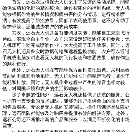
首先，远石农业植保无人机采用了先进的喷洒系统，能够
确保农药和化肥的精准喷洒。通过智能化的控制系统，无人机
能够根据作物的生长情况和病虫害的分布情况，进行精准喷
洒，有效提高了防治效果，降低了农药使用量。这不仅有助于
保护环境，还能减少农户的农药成本。
其次，远石无人机具备智能调度功能，能够自主规划飞行
路线，实现全自主作业。农户只需设定好喷洒任务和参数，无
人机即可自动完成喷洒作业，大大提高了工作效率。同时，远
石无人机还具备实时数据传输和远程监控功能，农户可以通过
手机或电脑实时查看无人机的飞行状态和喷洒效果，确保作业
的顺利进行。
此外，远石无人机在节能环保方面也表现出色。采用高效
节能的电机和电池系统，无人机能够长时间稳定飞行，减少了
能耗和排放。同时，无人机作业过程中产生的噪音也相对较
低，对周围环境和农户的生活影响较小。
除了卓越的性能外，远石无人机还提供了优质的服务。公
司拥有一支专业的技术团队，能够为用户提供全面的技术支持
和售后服务。无论是无人机的安装调试、操作培训还是故障处
理，远石团队都能够及时响应并提供有效的解决方案。此外，
远石公司还不断推出新的产品和服务，以满足不断变化的市场
需求。
远石无人机凭借其卓越的性能、优质的服务和丰富的经