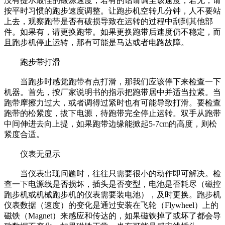
没有提示最佳的锻炼速度，若有的话请调至该速度，若无，请
按平时习惯的跑步速度调整。让跑步机空转几分钟，人不要站
上去，观察跑带是否有破损导致在运转的过程中刮到其他部
件。如果有，请更换跑带。如果更换跑带后速度仍不稳定，而
且跑步机停止运转，那有可能是马达或者电路故障。
跑步带打滑
当跑步时感觉跑带有点打滑，那我们应该停下来检查一下
机器。首先，按厂家说明书的指示把跑带居中并适当拉紧。当
跑带摩擦力过大，或者调得过紧时也有可能导致打滑。要检查
跑带的松紧度，拔下电源，待跑带完全停止运转。双手从跑带
中间伸进去向上提，如果跑带边缘能掀起5-7cm的高度，则松
紧度合适。
仪表无显示
当仪表出现问题时，往往只需要很小的动作即可解决。检
查一下电源线是否损坏，插头是否变型，电池是否耗尽（磁控
跑步机或机械跑步机的仪表需要装电池），及时更换。跑步机
仪表数据（速度）的变化是通过安装在飞轮（Flywheel）上的
磁铁（Magnet）来感应和传达的，如果磁铁掉了或坏了都会导